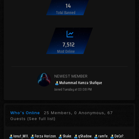
14
Total Banned
7,512
Most Online
NEWEST MEMBER
Muhammad Hamza Shafique
Joined
Tuesday at 03:08 PM
Who's Online
25 Members, 0 Anonymous, 67
Guests
(See full list)
Ionut_M11
Forza Horizon
Shake
qShadow
ramfe
DeCe?