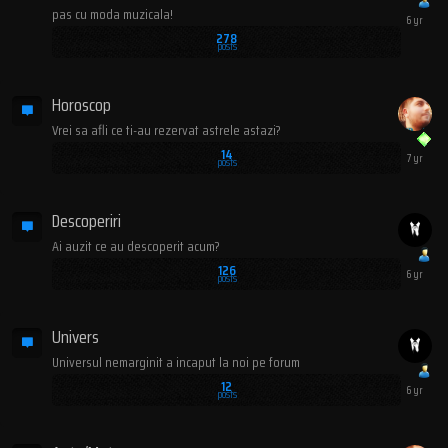
pas cu moda muzicala!
278
posts
Horoscop
Vrei sa afli ce ti-au rezervat astrele astazi?
14
posts
Descoperiri
Ai auzit ce au descoperit acum?
126
posts
Univers
Universul nemarginit a incaput la noi pe forum
12
posts