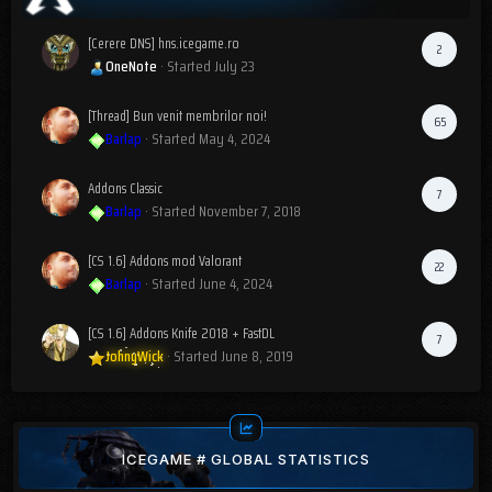
[Cerere DNS] hns.icegame.ro
2
OneNote
· Started
July 23
[Thread] Bun venit membrilor noi!
65
Barlap
· Started
May 4, 2024
Addons Classic
7
Barlap
· Started
November 7, 2018
[CS 1.6] Addons mod Valorant
22
Barlap
· Started
June 4, 2024
[CS 1.6] Addons Knife 2018 + FastDL
7
JohnyWick
· Started
June 8, 2019
ICEGAME # GLOBAL STATISTICS