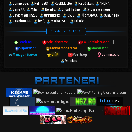
Dumnezeu
Kulmea01
KeeDMacRo
KaicOaken
ANDRA
Beny77
Mihai
Bornto
Ghost_Fading
SRL alexgamerul
DavidMadalin233
JuNNNkey;x
ICSDE
升qMARV0
qGhI3nTeR
HeKKiONFiRE
fKz^
marianCS1.6
Faiarici
ICEGAME.RO # LEGEND
Fondator
|
Administrator
|
Co-Administrator
|
Supervizor
|
Global Moderator
|
Moderator
|
Manager Server
|
V.I.P
|
YouTuber
|
Domnisoara
|
Membru