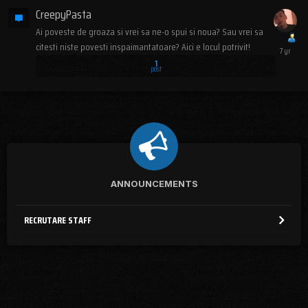
CreepyPasta
Ai poveste de groaza si vrei sa ne-o spui si noua? Sau vrei sa
citesti niste povesti inspaimantatoare? Aici e locul potrivit!
1
post
ANNOUNCEMENTS
RECRUTARE STAFF