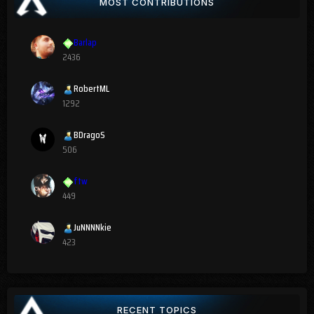
MOST CONTRIBUTIONS
Barlap
2436
RobertML
1292
BDragoS
506
ftw
449
JuNNNNkie
423
RECENT TOPICS