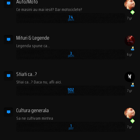
Auto/Moto
Ce masini au mai iesit? Dar motociclete?
74
posts
Mituri & Legende
Legenda spune ca...
3
posts
Stiati ca...?
Stiai ca...? Daca nu, afli aici.
902
posts
Cultura generala
Sa ne cultivam mintea
1
post