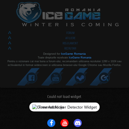
FORUM
AFILIERE
REGULAMENT
RECRUTARI
Designed for
IceGame Romania
Toate drepturile rezelvate
IceGame Romania
Pentru o vizionare cat mai buna a forum-ului, recomandam utilizarea rezolutiei 1280 x 1024 sau
echivalentul in format widescreen si utilizarea browser-ului Google Chrome sau Mozilla Firefox.
Could not load widget.
Free Adblocker Detector Widget