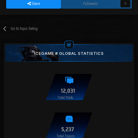
Share
Followers
0
Go to topic listing
ICEGAME # GLOBAL STATISTICS
12,031
Total Posts
5,237
Total Topics