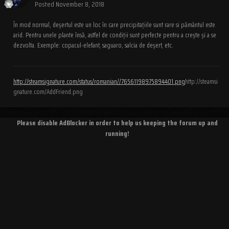
Posted
November 8, 2018
În mod normal, deșertul este un loc în care precipitațiile sunt rare si pământul este
arid. Pentru unele plante însă, astfel de condiții sunt perfecte pentru a crește și a se
dezvolta. Exemple: copacul-elefant, saguaro, salcia de deșert, etc.
http://steamsignature.com/status/romanian//76561198975894401.png
http://steamsi
gnature.com/AddFriend.png
Please disable AdBlocker in order to help us keeping the forum up and
running!