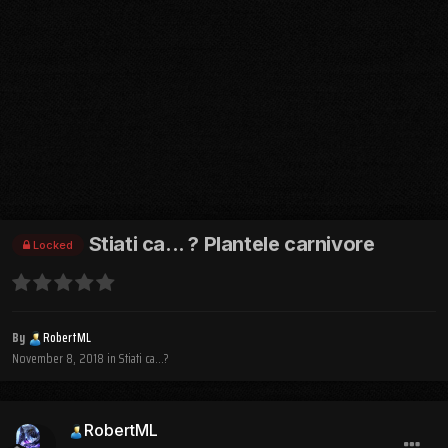
Stiati ca... ? Plantele carnivore
Locked
By
RobertML
November 8, 2018
in
Stiati ca...?
RobertML