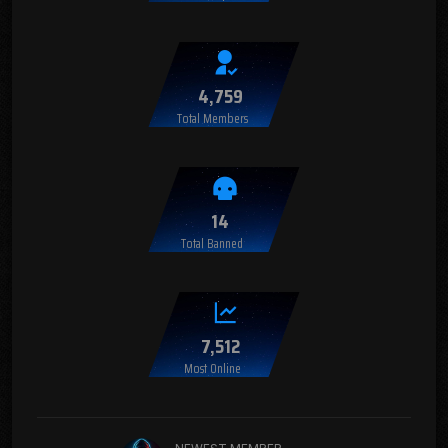
4,759
Total Members
14
Total Banned
7,512
Most Online