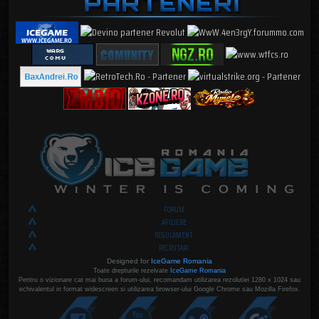
FORUM
AFILIERE
REGULAMENT
RECRUTARI
Designed for
IceGame Romania
Toate drepturile rezelvate
IceGame Romania
Pentru o vizionare cat mai buna a forum-ului, recomandam utilizarea rezolutiei 1280 x 1024 sau
echivalentul in format widescreen si utilizarea browser-ului Google Chrome sau Mozilla Firefox.