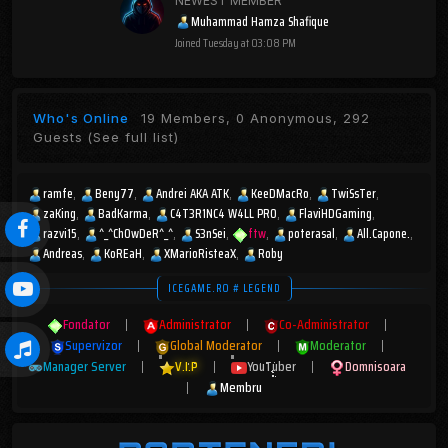
NEWEST MEMBER
Muhammad Hamza Shafique
Joined
Tuesday at 03:08 PM
Who's Online
19 Members, 0 Anonymous, 292
Guests
(See full list)
ramfe
Beny77
Andrei AKA ATK
KeeDMacRo
TwiSsTer
zaKing
BadKarma
C4T3R1NC4 W4LL PR0
FlaviHDGaming
razvi15
^_^ChOwDeR^_^
S3nSei
ftw
poterasal
All.Capone.
Andreas
KoREaH
XMarioRisteaX
Roby
ICEGAME.RO # LEGEND
Fondator
|
Administrator
|
Co-Administrator
|
Supervizor
|
Global Moderator
|
Moderator
|
Manager Server
|
V.I.P
|
YouTuber
|
Domnisoara
|
Membru