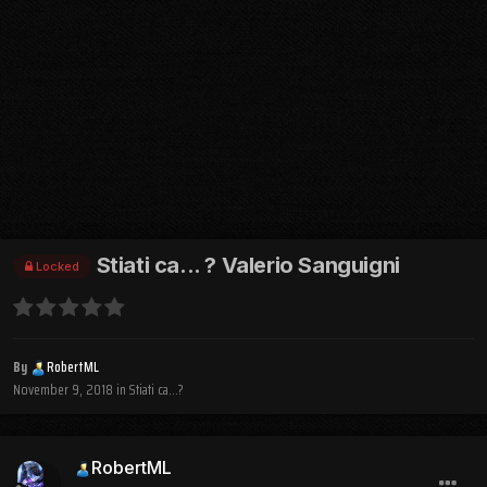
Stiati ca... ? Valerio Sanguigni
Locked
By
RobertML
November 9, 2018
in
Stiati ca...?
RobertML