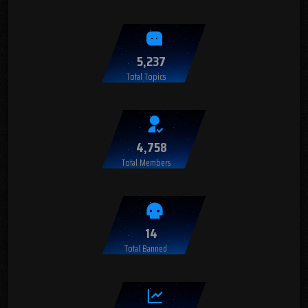
5,237
Total Topics
4,758
Total Members
14
Total Banned