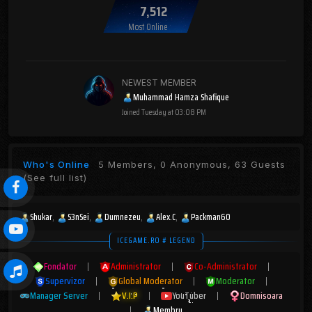
7,512
Most Online
NEWEST MEMBER
Muhammad Hamza Shafique
Joined
Tuesday at 03:08 PM
Who's Online
5 Members, 0 Anonymous, 63 Guests
(See full list)
Shukar
S3nSei
Dumnezeu
Alex.C
Packman60
ICEGAME.RO # LEGEND
Fondator
|
Administrator
|
Co-Administrator
|
Supervizor
|
Global Moderator
|
Moderator
|
Manager Server
|
V.I.P
|
YouTuber
|
Domnisoara
|
Membru