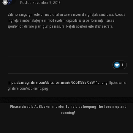
Posted
November 9, 2018
Valerio Sanguigni este un medic italian care a inventat înghețata sănătoasă. Această
înghețată îmbunătățește în mod evident capacitatea și performanța fizică a
sportivilor, dar are și un gust pe măsură. Rețeta acesteia este strict secretă.
1
http://steamsignature.com/status/romanian//76561198975894401.png
http://steamsi
gnature.com/AddFriend.png
Please disable AdBlocker in order to help us keeping the forum up and
running!