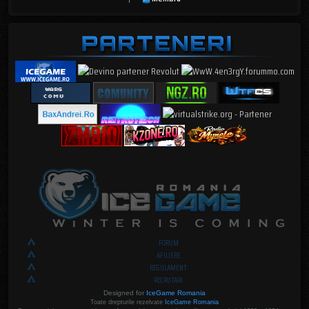
FORUM
AFILIERE
REGULAMENT
RECRUTARI
Designed for
IceGame Romania
Toate drepturile rezelvate
IceGame Romania