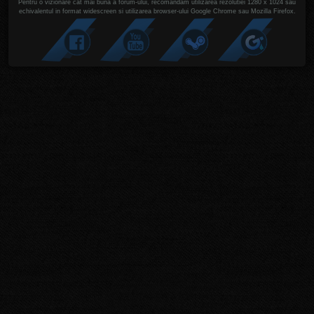
Pentru o vizionare cat mai buna a forum-ului, recomandam utilizarea rezolutiei 1280 x 1024 sau
echivalentul in format widescreen si utilizarea browser-ului Google Chrome sau Mozilla Firefox.