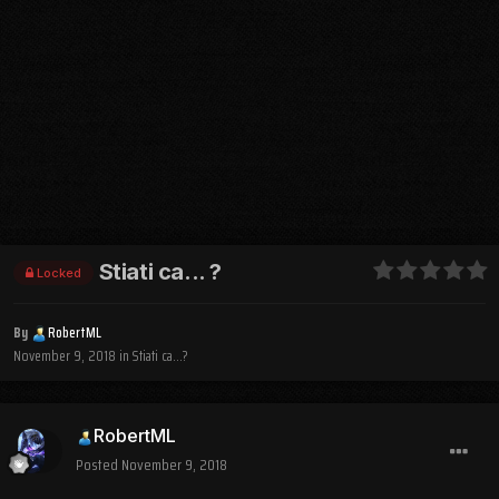
Stiati ca... ?
Locked
By
RobertML
November 9, 2018
in
Stiati ca...?
RobertML
Posted
November 9, 2018