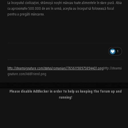
La începutul civilizației, strămoșii noștri mâncau toate alimentele în stare pură. Abia
cu aproximativ 500.000 de ani în urmă, aceștia au început să folosească focul
pentru a pregăti mâncarea.
1
http://steamsignature.com/status/romanian//76561198975894401.png
http://steamsi
gnature.com/AddFriend.png
Please disable AdBlocker in order to help us keeping the forum up and
running!