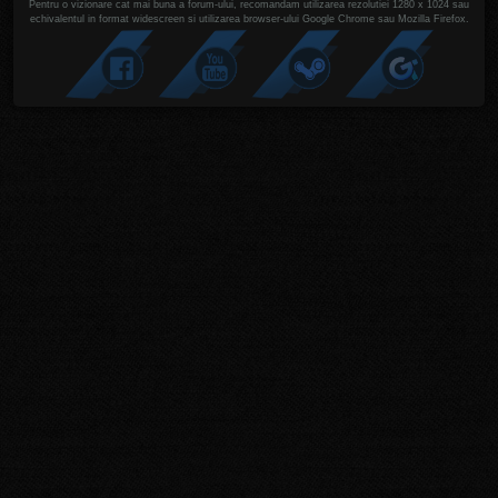
Pentru o vizionare cat mai buna a forum-ului, recomandam utilizarea rezolutiei 1280 x 1024 sau
echivalentul in format widescreen si utilizarea browser-ului Google Chrome sau Mozilla Firefox.