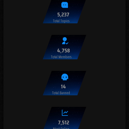
5,237
Total Topics
4,758
Total Members
14
Total Banned
7,512
Most Online