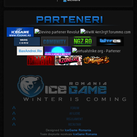
FORUM
AFILIERE
REGULAMENT
RECRUTARI
Designed for
IceGame Romania
Toate drepturile rezelvate
IceGame Romania