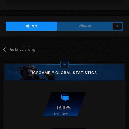
Share
Followers
0
Go to topic listing
ICEGAME # GLOBAL STATISTICS
12,025
Total Posts