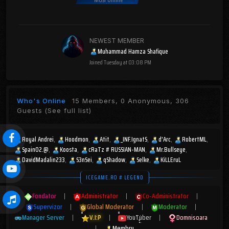
NEWEST MEMBER
Muhammad Hamza Shafique
Joined
Tuesday at 03:08 PM
Who's Online
15 Members, 0 Anonymous, 306
Guests
(See full list)
Royal Andrei
Hoodmon
Atit
_INF.IgnatS
d'Arc
RobertML
Spain02.@
Koosta
cRaTz # RUSSIAN-MAN
Mr.Bullseye
DavidMadalin233
S3nSei
qShadow
Selke
KiLLEruL
ICEGAME.RO # LEGEND
Fondator
|
Administrator
|
Co-Administrator
|
Supervizor
|
Global Moderator
|
Moderator
|
Manager Server
|
V.I.P
|
YouTuber
|
Domnisoara
|
Membru