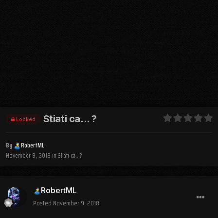
Stiati ca... ?
Locked
By
RobertML
November 9, 2018
in
Stiati ca...?
RobertML
Posted
November 9, 2018