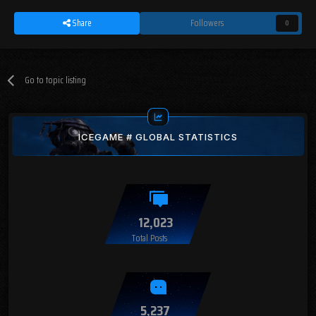
Share
Followers
0
Go to topic listing
ICEGAME # GLOBAL STATISTICS
12,023
Total Posts
5,237