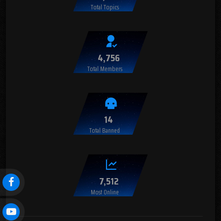
Total Topics
4,756
Total Members
14
Total Banned
7,512
Most Online