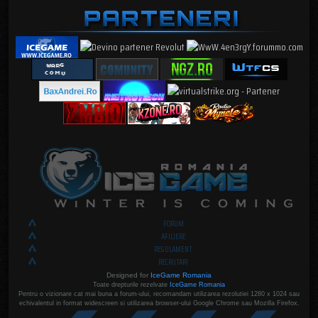
FORUM
AFILIERE
REGULAMENT
RECRUTARI
Designed for
IceGame Romania
Toate drepturile rezelvate
IceGame Romania
Pentru o vizionare cat mai buna a forum-ului, recomandam utilizarea rezolutiei 1280 x 1024 sau
echivalentul in format widescreen si utilizarea browser-ului Google Chrome sau Mozilla Firefox.