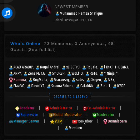
NEWEST MEMBER
Muhammad Hamza Shafique
Joined
Tuesday at 03:08 PM
Who's Online
23 Members, 0 Anonymous, 48
Guests
(See full list)
ACAB ARABU'
Royal Andrei
xEl3CTr0
Royale
l KnX l TH3SaN3
ANKY
Zens PE 1.6
Sm0K3R
WoLf10
Roto
^_Ninja_^
Ramona
BugMafia
Skaraosky
sadis
Oxigen
Al3x
FlaviVG
David YT
Sokuna Sokuna
CataliNN
Z e t t
ICSDE
ICEGAME.RO # LEGEND
Fondator
|
Administrator
|
Co-Administrator
|
Supervizor
|
Global Moderator
|
Moderator
|
Manager Server
|
V.I.P
|
YouTuber
|
Domnisoara
|
Membru