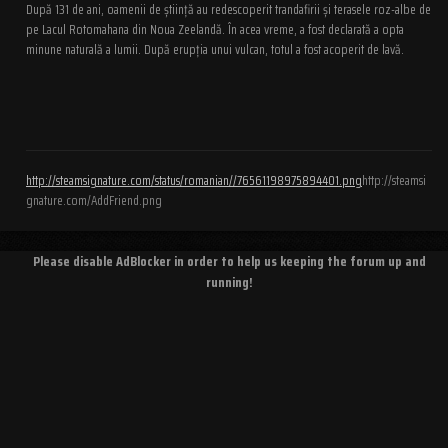
După 131 de ani, oamenii de știință au redescoperit trandafirii și terasele roz-albe de
pe Lacul Rotomahana din Noua Zeelandă. În acea vreme, a fost declarată a opta
minune naturală a lumii. După erupția unui vulcan, totul a fost acoperit de lavă.
http://steamsignature.com/status/romanian//76561198975894401.png
http://steamsi
gnature.com/AddFriend.png
Please disable AdBlocker in order to help us keeping the forum up and
running!