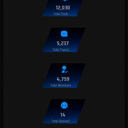
12,030
Total Posts
5,237
Total Topics
4,759
Total Members
14
Total Banned