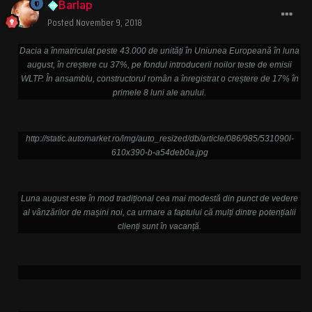
Barlap
Posted
November 9, 2018
Dacia a înmatriculat peste 43.000 de unități în Uniunea Europeană în luna
august, în creștere cu 37%, pe fondul introducerii noilor teste de emisii
WLTP. În ansamblu, constructorul român a înregistrat o creștere de 17% în
primele 8 luni ale anului.
http://static.automarket.ro/img/auto_resized/db/article/086/985/531090l-
610x390-b-a54deb0a.jpg
Luna august este în mod tradițional cea mai modestă din punct de vedere
al vânzărilor de mașini noi, ca urmare a faptului că mulți dintre potențialii
clienți sunt în vacanță.