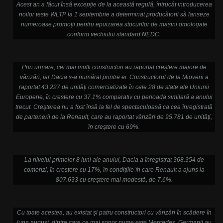
Acest an a făcut însă excepție de la această regulă, întrucât introducerea
noilor teste WLTP la 1 septembrie a determinat producătorii să lanseze
numeroase promoții pentru epuizarea stocurilor de mașini omologate
conform vechiului standard NEDC.
Prin urmare, cei mai mulți constructori au raportat creștere majore de
vânzări, iar Dacia s-a numărat printre ei. Constructorul de la Mioveni a
raportat 43.227 de unități comercializate în cele 28 de state ale Uniunii
Europene, în creștere cu 37.1% comparativ cu perioada similară a anului
trecut. Creșterea nu a fost însă la fel de spectaculoasă ca cea înregistrată
de partenerii de la Renault, care au raportat vânzări de 95.781 de unități,
în creștere cu 69%.
La nivelul primelor 8 luni ale anului, Dacia a înregistrat 368.354 de
comenzi, în creștere cu 17%, în condițiile în care Renault a ajuns la
807.633 cu creștere mai modestă, de 7.6%.
Cu toate acestea, au existat și patru constructori cu vânzări în scădere în
luna august, dintre care ce mai sonor nume este Mercedes. Germanii au