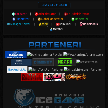
ICEGAME.RO # LEGEND
Fondator
|
Administrator
|
Co-Administrator
|
Supervizor
|
Global Moderator
|
Moderator
|
Manager Server
|
V.I.P
|
YouTuber
|
Domnisoara
|
Membru