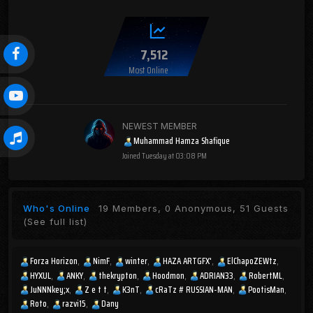
7,512
Most Online
NEWEST MEMBER
Muhammad Hamza Shafique
Joined
Tuesday at 03:08 PM
Who's Online
19 Members, 0 Anonymous, 51 Guests
(See full list)
Forza Horizon
NimF
winter
HAZA ARTGFX'
ElChapoZEWtz
HYXUL
ANKY
thekrypton
Hoodmon
ADRIAN33
RobertML
JuNNNkey;x
Z e t t
K3nT
cRaTz # RUSSIAN-MAN
PootisMan
Roto
razvi15
Dany