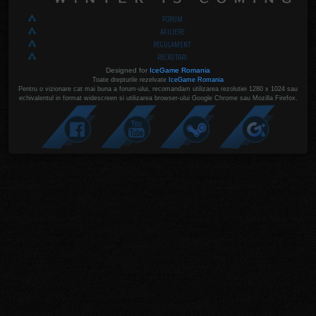
FORUM
AFILIERE
REGULAMENT
RECRUTARI
Designed for
IceGame Romania
Toate drepturile rezelvate
IceGame Romania
Pentru o vizionare cat mai buna a forum-ului, recomandam utilizarea rezolutiei 1280 x 1024 sau
echivalentul in format widescreen si utilizarea browser-ului Google Chrome sau Mozilla Firefox.