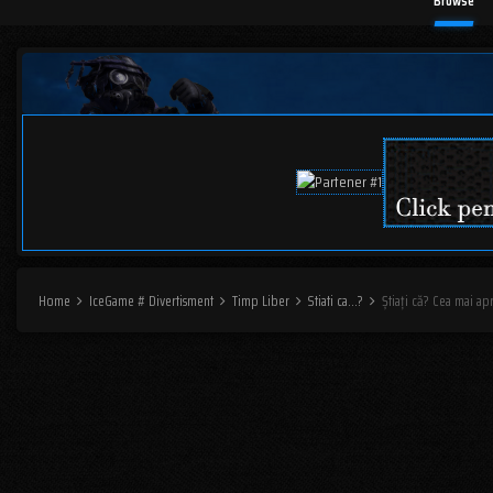
Browse
Home
IceGame # Divertisment
Timp Liber
Stiati ca...?
Știați că? Cea mai ap