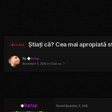
Știați că? Cea mai apropiată s
Locked
By
Barlap
November 9, 2018
in
Stiati ca...?
Barlap
Posted
November 9, 2018