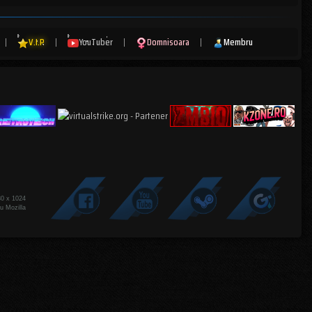
|
V.I.P
|
YouTuber
|
Domnisoara
|
Membru
80 x 1024
u Mozilla