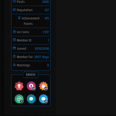
Posts:
2436
Reputation:
127
Achievement
415
Points:
Ice Coins:
1,917
Member ID:
1
Joined:
10/10/2018
Member for:
2857 days
Warnings:
0
BADGES