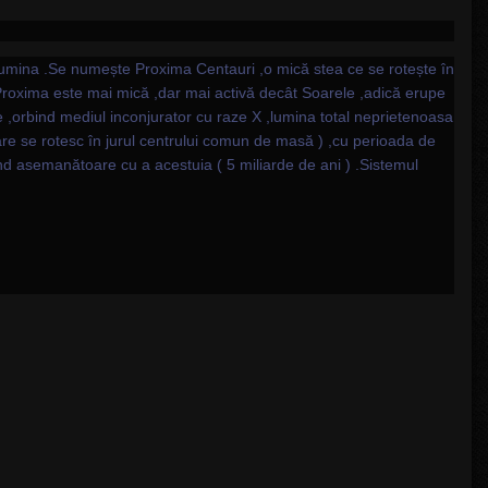
i lumina .Se numește Proxima Centauri ,o mică stea ce se rotește în
 .Proxima este mai mică ,dar mai activă decât Soarele ,adică erupe
e ,orbind mediul inconjurator cu raze X ,lumina total neprietenoasa
care se rotesc în jurul centrului comun de masă ) ,cu perioada de
ind asemanătoare cu a acestuia ( 5 miliarde de ani ) .Sistemul