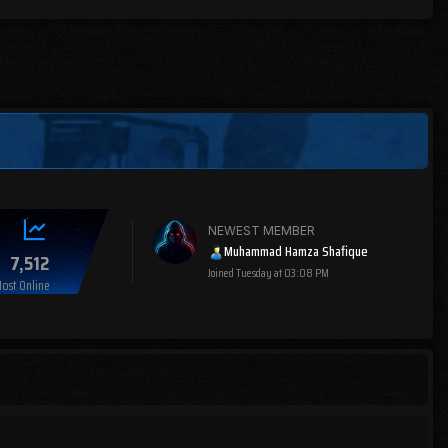
NEWEST MEMBER
Muhammad Hamza Shafique
7,512
Joined
Tuesday at 03:08 PM
ost Online