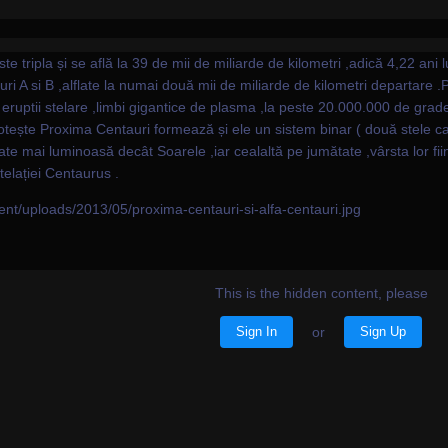
e tripla și se află la 39 de mii de miliarde de kilometri ,adică 4,22 an
auri A si B ,alflate la numai două mii de miliarde de kilometri departare
eruptii stelare ,limbi gigantice de plasma ,la peste 20.000.000 de grad
e rotește Proxima Centauri formează și ele un sistem binar ( două stele 
ate mai luminoasă decât Soarele ,iar cealaltă pe jumătate ,vârsta lor fi
telației Centaurus .
ent/uploads/2013/05/proxima-centauri-si-alfa-centauri.jpg
This is the hidden content, please
Sign In
or
Sign Up