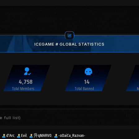
ICEGAME # GLOBAL STATISTICS
4,758
14
Total Members
Total Banned
M
 full list)
d'Arc
Evil
升qMARV0
-oDaiCu_Razvan-