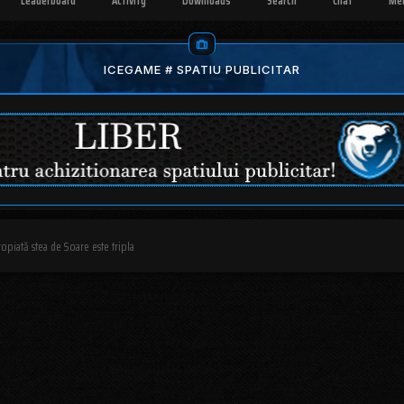
Leaderboard
Activity
Downloads
Search
Chat
Me
ICEGAME # SPATIU PUBLICITAR
ropiată stea de Soare este tripla