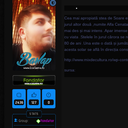
Cea mai apropiată stea de Soare est
jurul altor două ,numite Alfa Cenat
mai des și mai intens .Apar imense 
cu viata .Stelele în jurul cărora s
80 de ani .Una este o dată și jumăt
acesta solar se află în direcția cons
http://www.mixdecultura.ro/wp-cont
sursa:
2436
127
0
STATS
Group:
Fondator