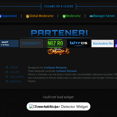
ICEGAME.RO # LEGEND
Supervizor
|
Global Moderator
|
Moderator
|
Manager Server
FORUM
Designed for
IceGame Romania
Toate drepturile rezelvate
IceGame Romania
AFILIERE
Pentru o vizionare cat mai buna a forum-ului, recomandam utilizarea rezolutiei 12
REGULAMENT
sau echivalentul in format widescreen si utilizarea browser-ului Google Chrome sa
RECRUTARI
Firefox.
Could not load widget.
Free Adblocker Detector Widget