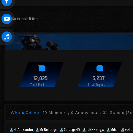
Go to topic listing
12,025
5,237
Total Posts
Total Topics
Who's Online
10 Members, 0 Anonymous, 34 Guests
(See
H. Alexandru
Mr.Bullseye
CataLynHD
JuNNNkey;x
Mihai
veks