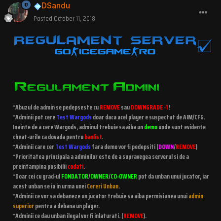
DSandu
Posted
October 11, 2018
*Abuzul de admin se pedepseste cu
REMOVE
sau
DOWNGRADE -1
!
*Adminii pot cere
Test Wargods
doar daca acel player e suspectat de AIM/CFG.
Inainte de a cere Wargods, adminul trebuie sa aiba un
demo
unde sunt evidente
cheat-urile ca dovada pentru
banlist
.
*Adminii care cer
Test Wargods
fara demo vor fi pedepsiti (
DOWN
/
REMOVE
)
*Prioritatea principala a adminilor este de a supravegea serverul si de a
preintampina posibilii
codati
.
*Doar cei cu grad-ul
FONDATOR
/
OWNER
/
CO-OWNER
pot da unban unui jucator, iar
acest unban se ia in urma unei
Cereri Unban
.
*Adminii ce vor sa debaneze un jucator trebuie sa aiba permisiunea unui
admin
superior
pentru a debana un player.
*Adminii ce dau unban ilegal vor fi inlaturati. (
REMOVE
).