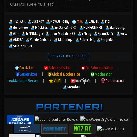
Guests
(See full list)
=Spik3=
LucaAdv
NowOrToday
ftw
S3nSei
indi
denemeoc
H4ck3ds
SмOσƘ3 ₕd ♔
HeKKiONFiRE
Skaraosky
Atit
JuNNNkey;x
DavidMadalin233
oNnLy
Spain02.@
wow
ANDRA
Vasile Ciobanu
Mamaliga
RobertML
SergiuNr1
StratanNIPAL
ICEGAME.RO # LEGEND
Fondator
|
Administrator
|
Co-Administrator
|
Supervizor
|
Global Moderator
|
Moderator
|
Manager Server
|
V.I.P
|
YouTuber
|
Domnisoara
|
Membru