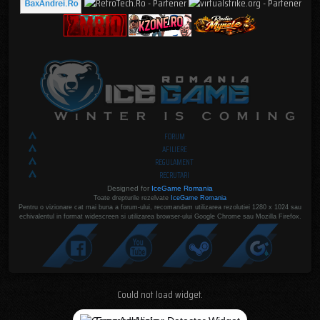
FORUM
AFILIERE
REGULAMENT
RECRUTARI
Designed for
IceGame Romania
Toate drepturile rezelvate
IceGame Romania
Pentru o vizionare cat mai buna a forum-ului, recomandam utilizarea rezolutiei 1280 x 1024 sau
echivalentul in format widescreen si utilizarea browser-ului Google Chrome sau Mozilla Firefox.
Could not load widget.