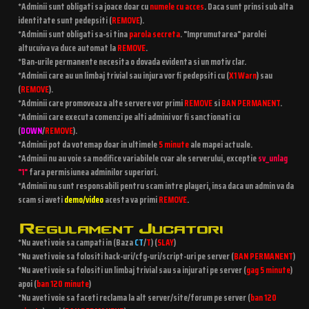
*Adminii sunt obligati sa joace doar cu
numele cu acces
. Daca sunt prinsi sub alta
identitate sunt pedepsiti (
REMOVE
).
*Adminii sunt obligati sa-si tina
parola secreta
. "Imprumutarea" parolei
altucuiva va duce automat la
REMOVE
.
*Ban-urile permanente necesita o dovada evidenta si un motiv clar.
*Adminii care au un limbaj trivial sau injura vor fi pedepsiti cu (
X1 Warn
) sau
(
REMOVE
).
*Adminii care promoveaza alte servere vor primi
REMOVE
si
BAN PERMANENT
.
*Adminii care executa comenzi pe alti admini vor fi sanctionati cu
(
DOWN
/
REMOVE
).
*Adminii pot da votemap doar in ultimele
5 minute
ale mapei actuale.
*Adminii nu au voie sa modifice variabilele cvar ale serverului, exceptie
sv_unlag
"1"
fara permisiunea adminilor superiori.
*Adminii nu sunt responsabili pentru scam intre playeri, insa daca un admin va da
scam si aveti
demo/video
acesta va primi
REMOVE
.
*Nu aveti voie sa campati in (Baza
CT
/
T
) (
SLAY
)
*Nu aveti voie sa folositi hack-uri/cfg-uri/script-uri pe server (
BAN PERMANENT
)
*Nu aveti voie sa folositi un limbaj trivial sau sa injurati pe server (
gag 5 minute
)
apoi (
ban 120 minute
)
*Nu aveti voie sa faceti reclama la alt server/site/forum pe server (
ban 120