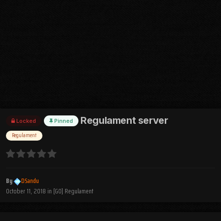
Regulament server
Locked
Pinned
Regulament
By
DSandu
October 11, 2018
in
[GO] Regulament