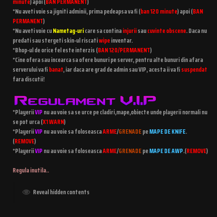
minute
) apoi (
BAN PERMANENT
)
*Nu aveti voie sa jigniti adminii, prima pedeapsa va fi (
ban 120 minute
) apoi (
BAN
PERMANENT
)
*Nu aveti voie cu
Nametag-uri
care sa contina
injurii
sau
cuvinte obscene
. Daca nu
predati sau stergeti skin-ul riscati
wipe
inventar.
*Bhop-ul de orice fel este interzis (
BAN 120/PERMANENT
)
*Cine ofera sau incearca sa ofere bunuri pe server, pentru alte bunuri din afara
serverului va fi
banat
, iar daca are grad de admin sau VIP, acesta ii va fi
suspendat
fara discutii!
*Playerii
VIP
nu au voie sa se urce pe cladiri,mape,obiecte unde playerii normali nu
se pot urca (
X1 WARN
)
*Playerii
VIP
nu au voie sa foloseasca
ARME
/
GRENADE
pe
MAPE DE KNIFE
.
(
REMOVE
)
*Playerii
VIP
nu au voie sa foloseasca
ARME
/
GRENADE
pe
MAPE DE AWP
.(
REMOVE
)
Regula inutila..
Reveal hidden contents