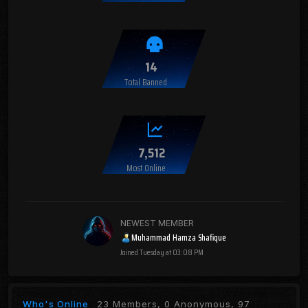
14
Total Banned
7,512
Most Online
NEWEST MEMBER
Muhammad Hamza Shafique
Joined
Tuesday at 03:08 PM
Who's Online
23 Members, 0 Anonymous, 97