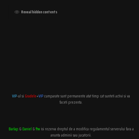
Reveal hidden contents
VIP
-ul si
Gradele
+
VIP
cumparate sunt permanente atat timp cat sunteti activi si va
faceti prezenta.
Barlap
&
Daniel
&
ftw
isi rezerva dreptul de a modifica regulamentul serverului fara a
anunta adminii sau jucatorii.