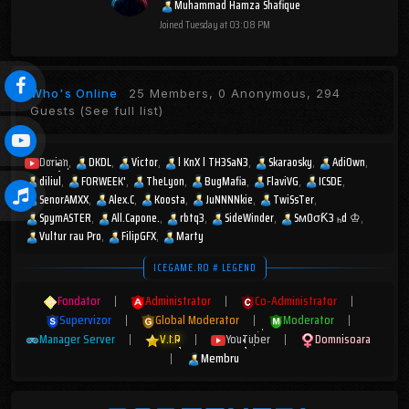
Muhammad Hamza Shafique
Joined
Tuesday at 03:08 PM
Who's Online
25 Members, 0 Anonymous, 294
Guests
(See full list)
Dorian
DKDL
Victor
l KnX l TH3SaN3
Skaraosky
AdiOwn
diliul
FORWEEK'
TheLyon
BugMafia
FlaviVG
ICSDE
SenorAMXX
Alex.C
Koosta
JuNNNNkie
TwiSsTer
SpymASTER
All.Capone.
rbtq3
SideWinder
SмOσƘ3 ₕd ♔
Vultur rau Pro
FilipGFX
Marty
ICEGAME.RO # LEGEND
Fondator
|
Administrator
|
Co-Administrator
|
Supervizor
|
Global Moderator
|
Moderator
|
Manager Server
|
V.I.P
|
YouTuber
|
Domnisoara
|
Membru