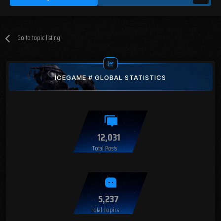
Go to topic listing
ICEGAME # GLOBAL STATISTICS
12,031
Total Posts
5,237
Total Topics