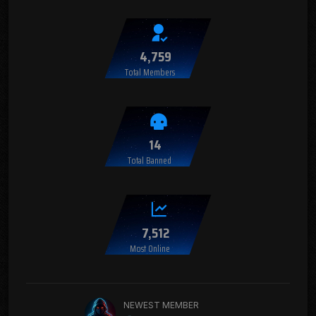
4,759
Total Members
14
Total Banned
7,512
Most Online
NEWEST MEMBER