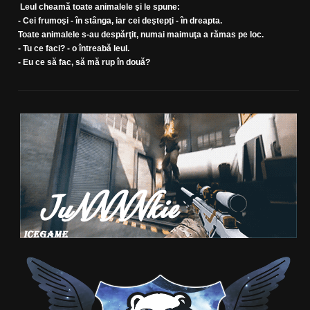
Leul cheamă toate animalele şi le spune:
- Cei frumoşi - în stânga, iar cei deştepţi - în dreapta.
Toate animalele s-au despărţit, numai maimuţa a rămas pe loc.
- Tu ce faci? - o întreabă leul.
- Eu ce să fac, să mă rup în două?