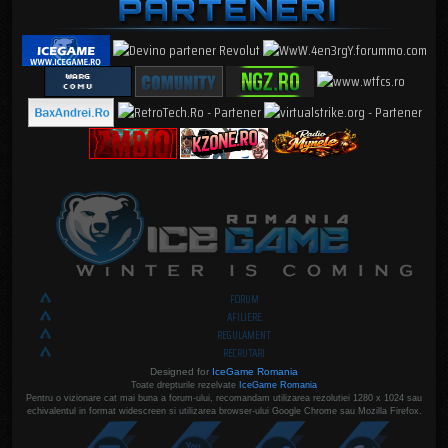
FORUM
AFILIERE
REGULAMENT
RECRUTARI
Designed for
IceGame Romania
Toate drepturile rezelvate
IceGame Romania
Pentru o vizionare cat mai buna a forum-ului, recomandam utilizarea rezolutiei 1280 x 1024 sau
echivalentul in format widescreen si utilizarea browser-ului Google Chrome sau Mozilla Firefox.