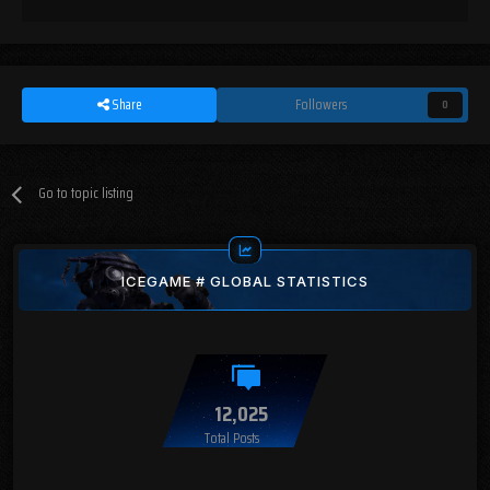
Share
Followers
0
Go to topic listing
ICEGAME # GLOBAL STATISTICS
12,025
Total Posts