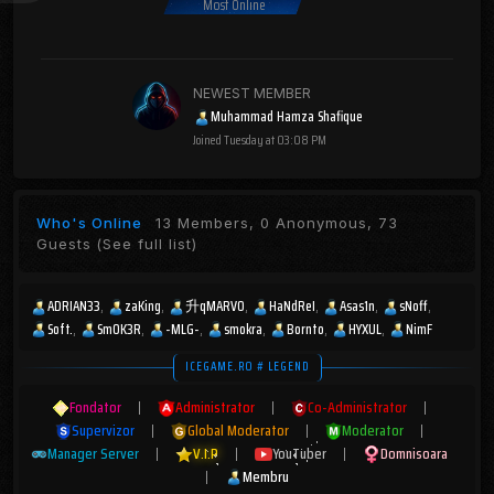
Most Online
NEWEST MEMBER
Muhammad Hamza Shafique
Joined
Tuesday at 03:08 PM
Who's Online
13 Members, 0 Anonymous, 73
Guests
(See full list)
ADRIAN33
zaKing
升qMARV0
HaNdReI
Asas1n
sNoff
Soft.
Sm0K3R
-MLG-
smokra
Bornto
HYXUL
NimF
ICEGAME.RO # LEGEND
Fondator
|
Administrator
|
Co-Administrator
|
Supervizor
|
Global Moderator
|
Moderator
|
Manager Server
|
V.I.P
|
YouTuber
|
Domnisoara
|
Membru