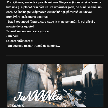
O vrăjitoare, auzind că pastila minune Viagra acţionează şi la femei, a
luat una şi a plecat prin pădure. Pe umărul ei şade, de bună seamă, un
corb. Se întîlneşte vrăjitoarea cu un tînăr şi, pătrunsă de un val
primăvăratic, îi spune acestuia:
- Dacă recunoşti făptura care şade la mine pe umăr, îţi voi dărui o
noapte de dragoste!
Tînărul se concentrează şi zice:
- Un bou?...
La care vrăjitoarea:
- Un bou eşti tu, dar treacă de la mine…