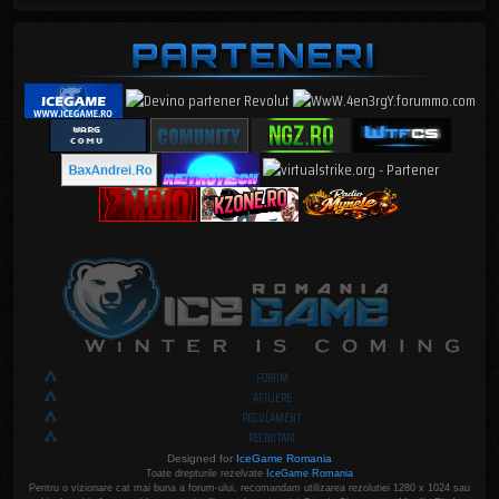
FORUM
AFILIERE
REGULAMENT
RECRUTARI
Designed for
IceGame Romania
Toate drepturile rezelvate
IceGame Romania
Pentru o vizionare cat mai buna a forum-ului, recomandam utilizarea rezolutiei 1280 x 1024 sau