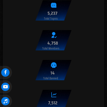
5,237
Total Topics
4,758
Total Members
14
Total Banned
7,512