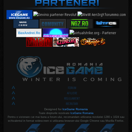
FORUM
AFILIERE
REGULAMENT
RECRUTARI
Designed for
IceGame Romania
Toate drepturile rezelvate
IceGame Romania
Pentru o vizionare cat mai buna a forum-ului, recomandam utilizarea rezolutiei 1280 x 1024 sau
echivalentul in format widescreen si utilizarea browser-ului Google Chrome sau Mozilla Firefox.