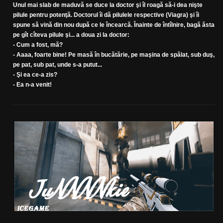
Unul mai slab de maduvă se duce la doctor şi îl roagă să-i dea nişte
pilule pentru potenţă. Doctorul îi dă pilulele respective (Viagra) şi îi
spune să vină din nou după ce le încearcă. Înainte de întîlnire, bagă ăsta
pe gît cîteva pilule şi... a doua zi la doctor:
- Cum a fost, mă?
- Aaaa, foarte bine! Pe masă în bucătărie, pe maşina de spălat, sub duş,
pe pat, sub pat, unde s-a putut...
- Şi ea ce-a zis?
- Ea n-a venit!