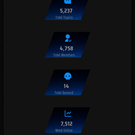
5,237
Total Topics
4,758
Total Members
14
Total Banned
7,512
Most Online