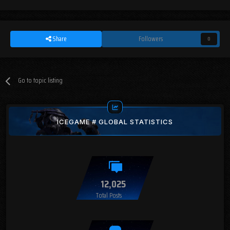
Share
Followers
0
Go to topic listing
ICEGAME # GLOBAL STATISTICS
12,025
Total Posts