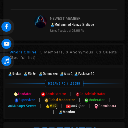
NEWEST MEMBER
Muhammad Hamza Shafique
Joined
Tuesday at 03:08 PM
Who's Online
5 Members, 0 Anonymous, 63 Guests
(See full list)
Shukar
S3nSei
Dumnezeu
Alex.C
Packman60
ICEGAME.RO # LEGEND
Fondator
|
Administrator
|
Co-Administrator
|
Supervizor
|
Global Moderator
|
Moderator
|
Manager Server
|
V.I.P
|
YouTuber
|
Domnisoara
|
Membru