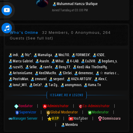
Muhammad Hamza Shafique
Joined
Tuesday at 03:08 PM
Who's Online
32 Members, 0 Anonymous, 264
Guests
(See full list)
indi
fKz^
Mamaliga
WoLf10
FORWEEK'
ICSDE
Marcu Gabriel
Asas1n
Mihai
K-LAB
Eu2k18
bogdans_s
razvi15
Selke
ramfe
Beny77
KeeD Aka TheOnePly
AntonioGame
KeeDMacRo
S3nSei
denemeoc
☆︎ marius c .
PootisMan
zmeurel
serpent
HAZA ARTGFX'
Alex.C
Ionut_M11
DeCe?
TarZy.
anonymous
Hama.Tn
ICEGAME.RO # LEGEND
Fondator
|
Administrator
|
Co-Administrator
|
Supervizor
|
Global Moderator
|
Moderator
|
Manager Server
|
V.I.P
|
YouTuber
|
Domnisoara
|
Membru