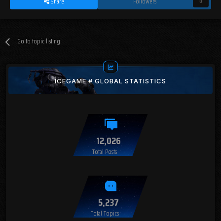
Share
Followers
0
Go to topic listing
ICEGAME # GLOBAL STATISTICS
12,026
Total Posts
5,237
Total Topics