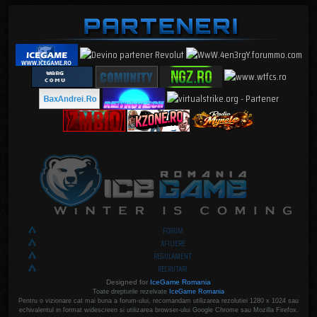
FORUM
AFILIERE
REGULAMENT
RECRUTARI
Designed for
IceGame Romania
Toate drepturile rezelvate
IceGame Romania
Pentru o vizionare cat mai buna a forum-ului, recomandam utilizarea rezolutiei 1280 x 1024 sau
echivalentul in format widescreen si utilizarea browser-ului Google Chrome sau Mozilla Firefox.