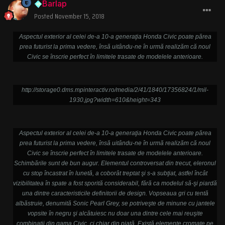
Barlap
Posted
November 15, 2018
Aspectul exterior al celei de-a 10-a generaţia Honda Civic poate părea
prea futurist la prima vedere, însă uitându-ne în urmă realizăm că noul
Civic se înscrie perfect în limitele trasate de modelele anterioare.
http://storage0.dms.mpinteractiv.ro/media/2/41/1840/17356824/1/mil-
1930.jpg?width=610&height=343
Aspectul exterior al celei de-a 10-a generaţia Honda Civic poate părea
prea futurist la prima vedere, însă uitându-ne în urmă realizăm că noul
Civic se înscrie perfect în limitele trasate de modelele anterioare.
Schimbările sunt de bun augur. Elementul controversat din trecut, eleronul
cu stop încastrat în lunetă, a coborât treptat şi s-a subţiat, astfel încât
vizibilitatea în spate a fost sporită considerabil, fără ca modelul să-şi piardă
una dintre caracteristicile definitorii de design. Vopseaua gri cu tentă
albăstruie, denumită Sonic Pearl Grey, se potriveşte de minune cu jantele
vopsite în negru şi alcătuiesc nu doar una dintre cele mai reuşite
combinaţii din gama Civic, ci chiar din piaţă. Există elemente cromate pe