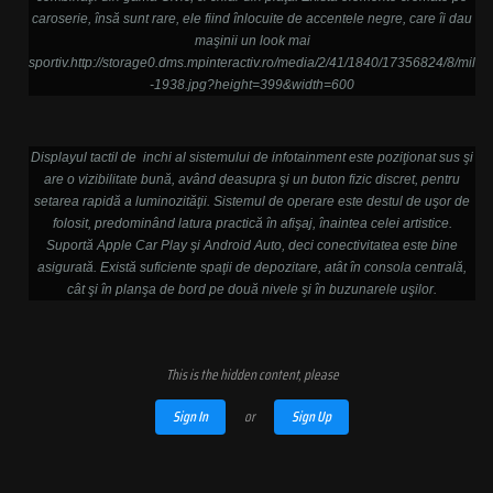
caroserie, însă sunt rare, ele fiind înlocuite de accentele negre, care îi dau
maşinii un look mai
sportiv.
http://storage0.dms.mpinteractiv.ro/media/2/41/1840/17356824/8/mil
-1938.jpg?height=399&width=600
Displayul tactil de inchi al sistemului de infotainment este poziţionat sus şi
are o vizibilitate bună, având deasupra şi un buton fizic discret, pentru
setarea rapidă a luminozităţii. Sistemul de operare este destul de uşor de
folosit, predominând latura practică în afişaj, înaintea celei artistice.
Suportă Apple Car Play şi Android Auto, deci conectivitatea este bine
asigurată. Există suficiente spaţii de depozitare, atât în consola centrală,
cât şi în planşa de bord pe două nivele şi în buzunarele uşilor.
This is the hidden content, please
Sign In
or
Sign Up