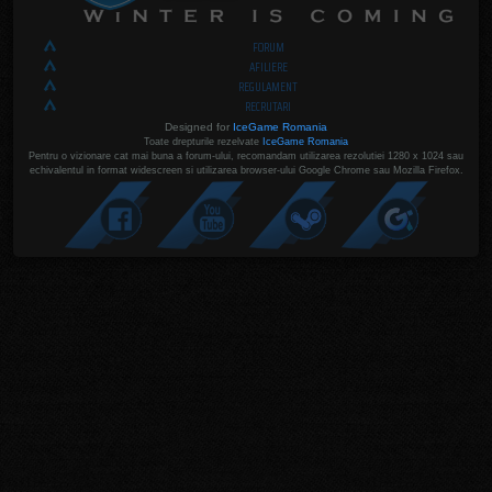
FORUM
AFILIERE
REGULAMENT
RECRUTARI
Designed for
IceGame Romania
Toate drepturile rezelvate
IceGame Romania
Pentru o vizionare cat mai buna a forum-ului, recomandam utilizarea rezolutiei 1280 x 1024 sau
echivalentul in format widescreen si utilizarea browser-ului Google Chrome sau Mozilla Firefox.