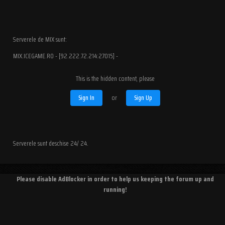
Serverele de MIX sunt:
MIX.ICEGAME.RO - [92.222.72.214:27015] -
This is the hidden content, please
Sign In
or
Sign Up
Serverele sunt deschise 24/ 24.
Please disable AdBlocker in order to help us keeping the forum up and
running!