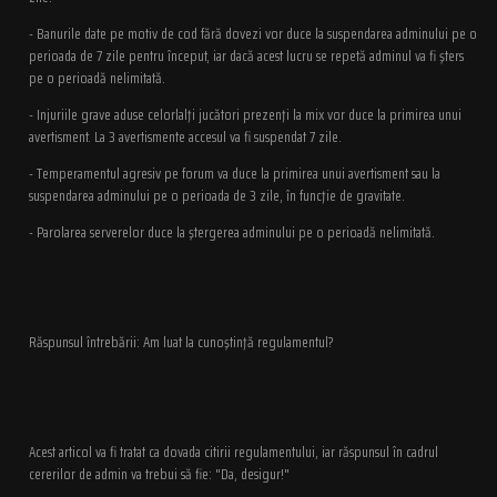
- Banurile date pe motiv de cod fără dovezi vor duce la suspendarea adminului pe o
perioada de 7 zile pentru început, iar dacă acest lucru se repetă adminul va fi şters
pe o perioadă nelimitată.
- Injuriile grave aduse celorlalţi jucători prezenţi la mix vor duce la primirea unui
avertisment. La 3 avertismente accesul va fi suspendat 7 zile.
- Temperamentul agresiv pe forum va duce la primirea unui avertisment sau la
suspendarea adminului pe o perioada de 3 zile, în funcţie de gravitate.
- Parolarea serverelor duce la ştergerea adminului pe o perioadă nelimitată.
Răspunsul întrebării: Am luat la cunoştinţă regulamentul?
Acest articol va fi tratat ca dovada citirii regulamentului, iar răspunsul în cadrul
cererilor de admin va trebui să fie: "Da, desigur!"