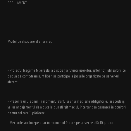
REGULAMENT
Modul de disputare al unui meci
- Proiectul Icegame Mixers stă la dispoziţia tuturor user-ilor, astfel, toţi utilizatorii ce
dispun de cont Steam sunt liberi să participe la jocurile organizate pe server-ul
aferent.
- Prezenţa unui admin în momentul startului unui meci este obligatorie, iar acesta îşi
va lua angajamentul de a duce la bun sfârşit meciul, încercand sa găsească înlocuitori
pentru cei care îl părăsesc.
- Meciurile vor începe doar în momentul în care pe server se află 10 jucatori.