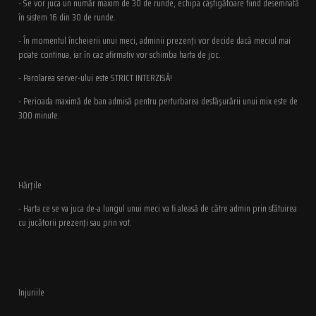
- Se vor juca un număr maxim de 30 de runde, echipa câştigătoare fiind desemnată
în sistem 16 din 30 de runde.
- În momentul încheierii unui meci, adminii prezenţi vor decide dacă meciul mai
poate continua, iar în caz afirmativ vor schimba harta de joc.
- Parolarea server-ului este STRICT INTERZISĂ!
- Perioada maximă de ban admisă pentru perturbarea desfăşurării unui mix este de
300 minute.
Hărţile
- Harta ce se va juca de-a lungul unui meci va fi aleasă de către admin prin sfătuirea
cu jucătorii prezenţi sau prin vot.
Injuriile