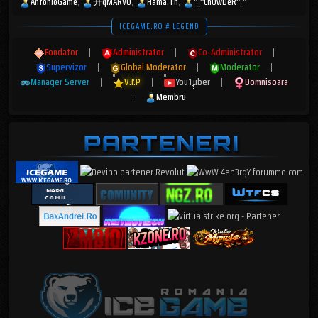
AntonioGame
升qMARV0
Hama.Tn
^_^ChOwDeR^_^
ICEGAME.RO # LEGEND
Fondator
|
Administrator
|
Co-Administrator
|
Supervizor
|
Global Moderator
|
Moderator
|
Manager Server
|
V.I.P
|
YouTuber
|
Domnisoara
|
Membru