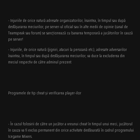
- Injuriile de orice natură adresate organizatorilor, înaintea, în timpul sau după
desfăşurarea meciurilor, pe server-ul oficial sau în alte medii de opinie (canal de
Teamspeak sau forum) se sancţionează cu banarea temporară a jucătorilor în cauză
pe server!
- Injuriile, de orice natură (jigniri, atacuri la persoană etc.), adresate adversarilor
înaintea, în timpul sau după desfăşurarea meciurilor, va duce la excluderea din
meciul respectiv de către adminul prezent.
Programele de tip cheat şi verificarea player-ilor
- În cazul folosirii de către un jucător a vreunui cheat în timpul unui meci, jucătorul
în cauza va fi exclus permanent din orice activitate desfăsurată în cadrul programului
Icegame Mixers.