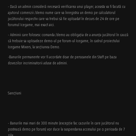
- Dacă un admin consideră necesară verificarea unui player, aceasta va fi facută cu
ajutorul comenzii /demo nume care va înregistra un demo pe calculatorul
jucătorului respectiv care va trebui să fie uploadat în decurs de 24 de ore pe
forumul Icegame, mai exact aici.
- Adminii care folosesc comanda /demo au obligaţia de a anunţa jucătorul în cauză
că trebuie sa uploadeze demo-ul pe forum-ul Icegame, în cadrul proiectului
Icegame Mixers, la secţiunea Demo.
-Banurile permanente vor fi acordate doar de persoanele din Staff pe baza
dovezilor incriminatorii aduse de admini.
Sancţiuni
- Banurile mai mari de 300 minute (excepţie fac cazurile în care jucătorul nu
postează demo pe forum) vor duce la suspendarea accesului pe o perioada de 7
zile.