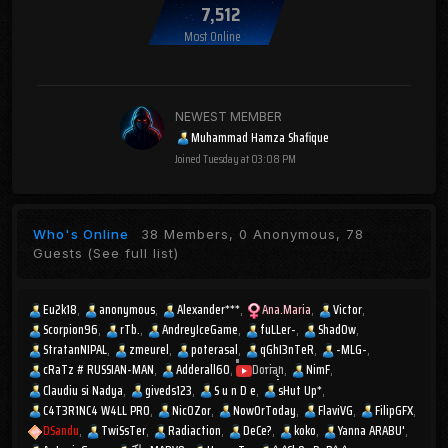
7,512
Most Online
NEWEST MEMBER
Muhammad Hamza Shafique
Joined
Tuesday at 03:08 PM
Who's Online
38 Members, 0 Anonymous, 78
Guests
(See full list)
Eu2k18
anonymous
Alexander***
Ana.Maria
Victor
Scorpion96
rTb.
AndreyIceGame
fuLLer-
Shad0w
StratanNIPAL
zmeurel
poterasal
qGhI3nTeR
-MLG-
cRaTz # RUSSIAN-MAN
Adderall60
Dorian
NimF
Claudiu si Nadya
giveds123
S u n D e
sHut Up*
C4T3R1NC4 W4LL PR0
Nic0Zor
NowOrToday
FlaviVG
FilipGFX
DSandu
TwiSsTer
Radiaction
DeCe?
koko
Yanna ARABU'