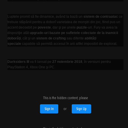
Luptele promit să fie dinamice, având la bază un
sistem de contraatac
ce
trebuie stăpânit pentru a doborî varietatea de monştri din joc, fiind pus un
accent deosebit pe
poveste
, dar şi pe unele
puzzle
-uri. Fury va avea la
dispoziţie atât
upgrade-uri bazate pe sufletele colectate de la inamicii
doborâţi
, cât şi un
sistem de crafting
sau diferite
abilităţi
speciale
capabile să permită accesul în arii altfel imposibil de explorat.
Darksiders III
va fi lansat pe
27 noiembrie 2018
, în versiuni pentru
PlayStation 4, Xbox One şi PC.
This is the hidden content, please
Sign In
or
Sign Up