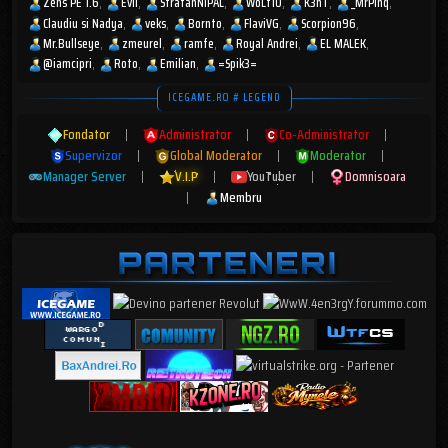
Zens PE 1.6
Evil
StratanNIPAL
WoLf10
K3nT
_MrPinq
Claudiu si Nadya
veks
Bornto
FlaviVG
Scorpion96
Mr.Bullseye
zmeurel
ramfe
Royal Andrei
EL MALEK
@iamcipri
Roto
Emilian
=Spik3=
ICEGAME.RO # LEGEND
Fondator
|
Administrator
|
Co-Administrator
|
Supervizor
|
Global Moderator
|
Moderator
|
Manager Server
|
V.I.P
|
YouTuber
|
Domnisoara
|
Membru