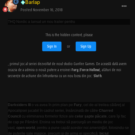
Barlap
Posted
November 16, 2018
THQ Nordic a lansat un nou trailer pentru
This is the hidden content, please
Sign In
or
Sign Up
, primul joc al seriei dezvoltat de noul studio Gunfire Games. De această dată avem
ocazia de a admira o nouă putere a eroinei
Fury
(
Force Hollow
), alături de noi
secvenţe de actiune din înfruntarea cu un nou boss din joc:
Sloth
.
Darksiders III
o va avea în prim plan pe
Fury
, cel de-al treilea călăreţ al
Apocalipsei jucabil în cadrul seriei, însărcinată de către
Charred
Council
cu eliminarea formelor fizice ale
celor şapte păcate
, care îşi fac
de cap pe Pământ. Eroina va trebui să parcurgă un mediu de joc
vast,
open world
, pentru a pune capăt acestor noi ameninţări, folosindu-se
de puterile sale magice, precum şi de arma ei specifică:
biciul
.