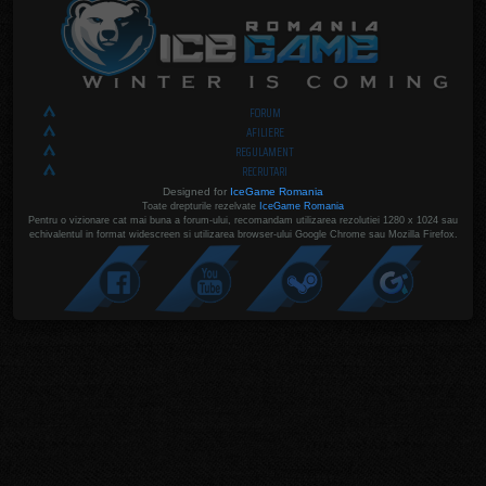
FORUM
AFILIERE
REGULAMENT
RECRUTARI
Designed for
IceGame Romania
Toate drepturile rezelvate
IceGame Romania
Pentru o vizionare cat mai buna a forum-ului, recomandam utilizarea rezolutiei 1280 x 1024 sau
echivalentul in format widescreen si utilizarea browser-ului Google Chrome sau Mozilla Firefox.