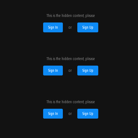
This is the hidden content, please
Sign In
or
Sign Up
This is the hidden content, please
Sign In
or
Sign Up
This is the hidden content, please
Sign In
or
Sign Up