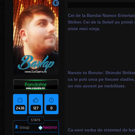
Cei de la Bandai Namco Entertain
Striker. Cei de la Soleil au prim
niste mici ninja.
Naruto to Boruto: Shinobi Striker
ca te poti urca pe fiecare cladire
un mic accent pe mobilitate.
2436
127
0
STATS
Group:
Fondator
Ca veni vorba de sistemul de bat