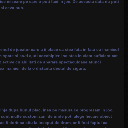
orice miscare pe care o poti faci in joc. De aceasta data nu poti
esi ceva bun.
 genul de jucator caruia ii place sa stea fata in fata cu inamicul
spate si sa-ti ajuti coechipierii sa stea in viata suficient cat
obiective cu abilitati de aparare spectaculoase atunci
aca inamicii de la o distanta destul de sigura.
Ninja dupa bunul plac, insa pe masura ce progresam in joc,
i sunt multe customizari, de unde poti alege fiecare obiect
s fi dorit sa stiu la inceput de drum, ar fi fost faptul ca