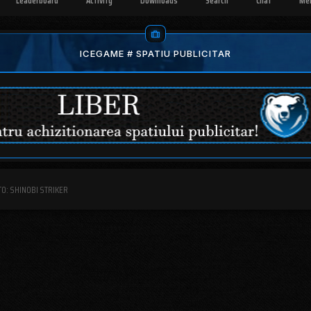
Leaderboard
Activity
Downloads
Search
Chat
Me
ICEGAME # SPATIU PUBLICITAR
TO: SHINOBI STRIKER