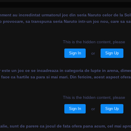
ment au incredintat urmatorul joc din seria Naruto celor de la Sol
it o provocare, sa transpuna seria Naruto intr-un joc nou, care sa 
This is the hidden content, please
Sign In
or
Sign Up
 este un joc ce se incadreaza in categoria de lupte in arena, dime
, face ca hartile sa para si mai mari. Din fericire, acest aspect ofe
This is the hidden content, please
Sign In
or
Sign Up
alie, sunt de parere ca jocul de fata ofera pana acum, cel mai apr