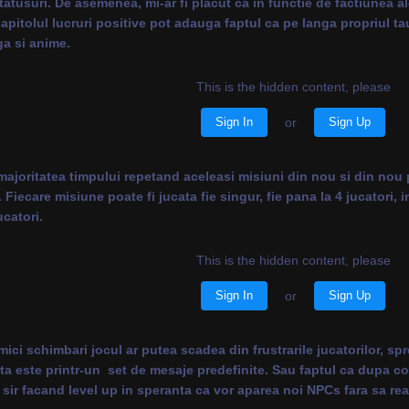
statusuri. De asemenea, mi-ar fi placut ca in functie de factiunea
pitolul lucruri positive pot adauga faptul ca pe langa propriul tau
ga si anime.
This is the hidden content, please
Sign In
or
Sign Up
ajoritatea timpului repetand aceleasi misiuni din nou si din nou p
iecare misiune poate fi jucata fie singur, fie pana la 4 jucatori, in
ucatori.
This is the hidden content, please
Sign In
or
Sign Up
mici schimbari jocul ar putea scadea din frustrarile jucatorilor, s
ta este printr-un set de mesaje predefinite. Sau faptul ca dupa 
 sir facand level up in speranta ca vor aparea noi NPCs fara sa real