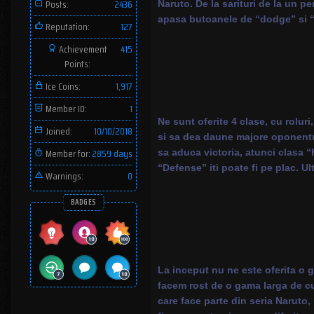
Posts:
2436
Naruto. De la sarituri de la un pe
apasa butoanele de “dodge” si “b
Reputation:
127
Achievement
415
Points:
Ice Coins:
1,917
Member ID:
1
Ne sunt oferite 4 clase, cu roluri,
Joined:
10/10/2018
si sa dea daune majore oponentului
Member for:
2859 days
sa aduca victoria, atunci clasa “
“Defense” iti poate fi pe plac. Ul
Warnings:
0
BADGES
La inceput nu ne este oferita o 
facem rost de o gama larga de cus
care face parte din seria Naruto, 