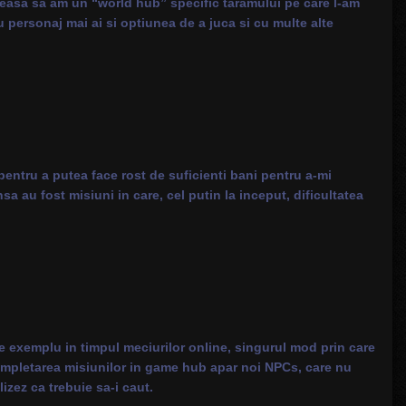
 aleasa sa am un “world hub” specific taramului pe care l-am
 personaj mai ai si optiunea de a juca si cu multe alte
entru a putea face rost de suficienti bani pentru a-mi
sa au fost misiuni in care, cel putin la inceput, dificultatea
pre exemplu in timpul meciurilor online, singurul mod prin care
completarea misiunilor in game hub apar noi NPCs, care nu
izez ca trebuie sa-i caut.