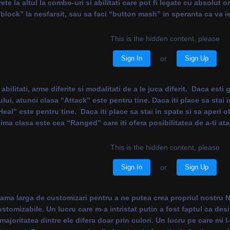
rete la altul la combo-uri si abilitati care pot fi legate cu absolut 
lock” la nesfarsit, sau sa faci “button mash” in speranta ca va i
This is the hidden content, please
Sign In
or
Sign Up
 abilitati, arme diferite si modalitati de a le juca diferit. Daca esti
, atunci clasa “Attack” este pentru tine. Daca iti place sa stai in 
Heal” este pentru tine. Daca iti place sa stai in spate si sa aperi 
tima clasa este cea “Ranged” care iti ofera posibilitatea de a-ti at
This is the hidden content, please
Sign In
or
Sign Up
gama larga de customizari pentru a ne putea crea propriul nostru 
tomizabile. Un lucru care m-a intristat putin a fost faptul ca des
majoritatea dintre ele difera doar prin culori. Un lucru pe care mi l-a