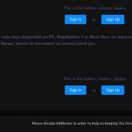
This is the hidden content, please
Sign In
or
Sign Up
 este deja disponibil pe PC, PlayStation 4 si Xbox One, iar daca es
 Naruto atunci iti recomand sa incerci acest joc.
This is the hidden content, please
Sign In
or
Sign Up
Please disable AdBlocker in order to help us keeping the fo