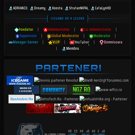
ADRIAN33
Dreamy
Koosta
StratanNIPAL
CataLynHD
ICEGAME.RO # LEGEND
Fondator
|
Administrator
|
Co-Administrator
|
Supervizor
|
Global Moderator
|
Moderator
|
Manager Server
|
V.I.P
|
YouTuber
|
Domnisoara
|
Membru