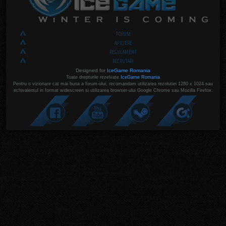
FORUM
AFILIERE
REGULAMENT
RECRUTARI
Designed for
IceGame Romania
Toate drepturile rezelvate
IceGame Romania
Pentru o vizionare cat mai buna a forum-ului, recomandam utilizarea rezolutiei 1280 x 1024 sau
echivalentul in format widescreen si utilizarea browser-ului Google Chrome sau Mozilla Firefox.