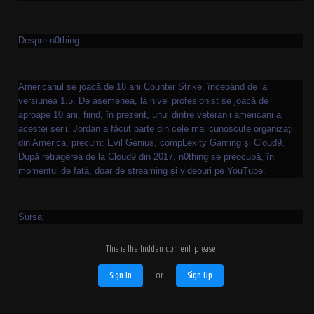
Despre n0thing
Americanul se joacă de 18 ani Counter Strike, începând de la
versiunea 1.5. De asemenea, la nivel profesionist se joacă de
aproape 10 ani, fiind, în prezent, unul dintre veteranii americani ai
acestei serii. Jordan a făcut parte din cele mai cunoscute organizații
din America, precum: Evil Genius, compLexity Gaming și Cloud9.
După retragerea de la Cloud9 din 2017, n0thing se preocupă, în
momentul de față, doar de streaming și videouri pe YouTube.
Sursa:
This is the hidden content, please
Sign In
or
Sign Up