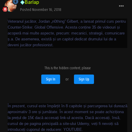
Barlap
Posted
November 16, 2018
Veteranul jucător, Jordan „n0thing” Gilbert, a lansat primul curs pentru
Counter-Strike: Global Offensive. Acesta conține 35 de videouri și
acoperă mai multe aspecte, precum: mecanici, strategii, comunicare
ș.a. De asemenea, există și un capitol dedicat drumului lui de a
deveni jucător profesionist.
This is the hidden content, please
Sign In
or
Sign Up
În prezent, cursul este împărțit în 8 capitole și parcurgerea lui durează
aproximativ 3 ore și jumătate. În acest moment se poate achiziționa
la prețul de 15€ dacă accesați link-ul acesta. Dacă accesați, însă,
cursul de pe pagina principală a site-ului Udemy, veți fi nevoiți să
introduceți cuponul de reducere: YOUTUBE.