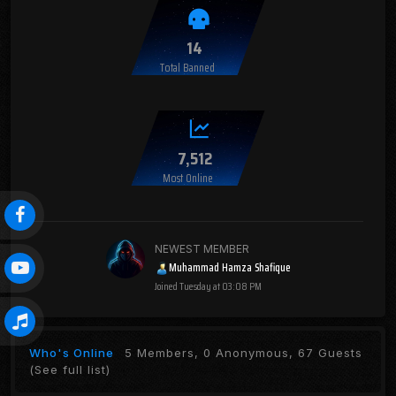
14
Total Banned
7,512
Most Online
NEWEST MEMBER
Muhammad Hamza Shafique
Joined
Tuesday at 03:08 PM
Who's Online
5 Members, 0 Anonymous, 67 Guests
(See full list)