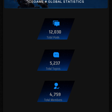
ICEGAME # GLOBAL STATISTICS
12,030
Total Posts
5,237
Total Topics
4,759
Total Members