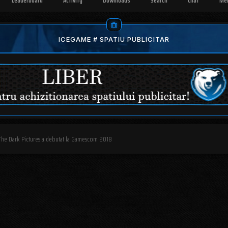
Leaderboard
Activity
Downloads
Search
Chat
Me
ICEGAME # SPATIU PUBLICITAR
 The Dark Pictures a debutat la Gamescom 2018