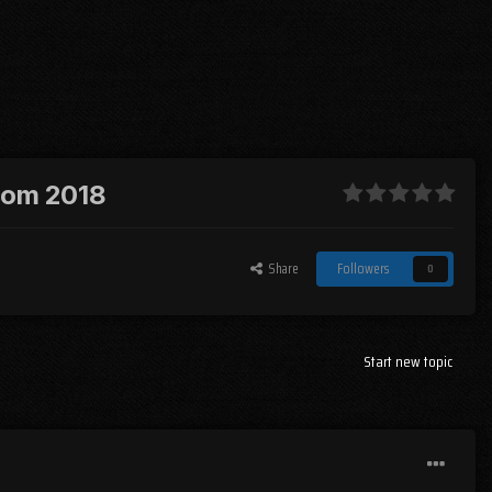
scom 2018
Share
Followers
0
Start new topic