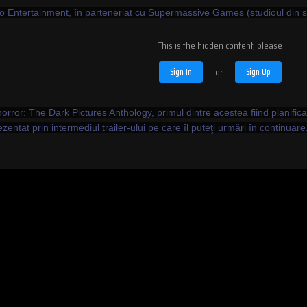
tertainment, în parteneriat cu Supermassive Games (studioul din spa
This is the hidden content, please
Sign In
or
Sign Up
horror: The Dark Pictures Anthology, primul dintre acestea fiind planific
entat prin intermediul trailer-ului pe care îl puteţi urmări în continuare