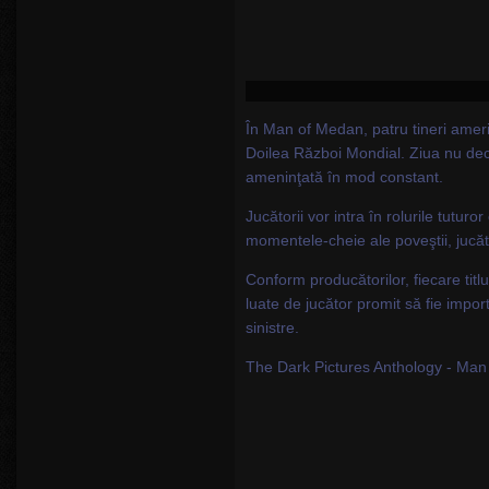
În Man of Medan, patru tineri ameri
Doilea Război Mondial. Ziua nu decur
ameninţată în mod constant.
Jucătorii vor intra în rolurile tutur
momentele-cheie ale poveştii, jucător
Conform producătorilor, fiecare titlu
luate de jucător promit să fie import
sinistre.
The Dark Pictures Anthology - Man o