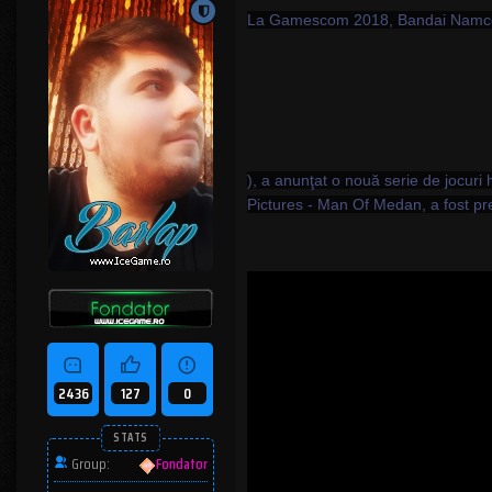
La Gamescom 2018, Bandai Namco En
), a anunţat o nouă serie de jocuri 
Pictures - Man Of Medan, a fost prez
2436
127
0
STATS
Group:
Fondator