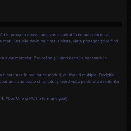
ri în preajma epavei unui vas dispărut în timpul celui de-al
ari, lucrurile devin mult mai sinistre, viaţa protagoniştilor fiind
supra evenimentelor. Explorând şi luând deciziile necesare în
a fi parcurse în mai multe moduri, cu finaluri multiple. Deciziile
oar unii, sau poate chiar toţi, îşi pierd viaţa pe durata aventurilor
4, Xbox One şi PC (în format digital).