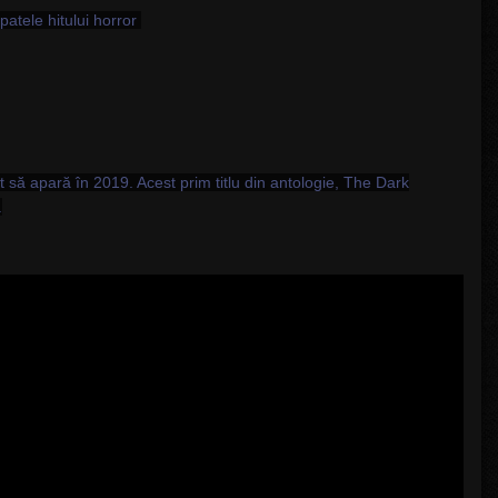
tele hitului horror
at să apară în 2019. Acest prim titlu din antologie, The Dark
.