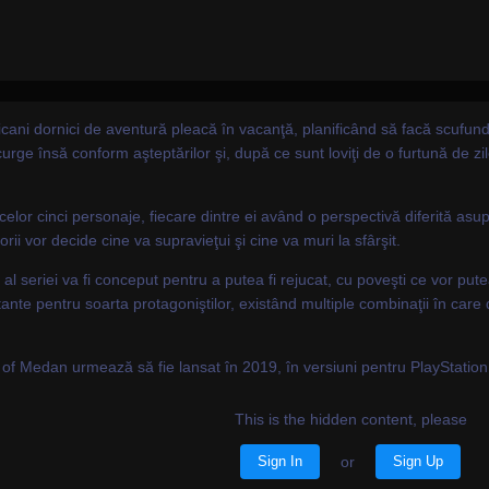
cani dornici de aventură pleacă în vacanţă, planificând să facă scufundă
ge însă conform aşteptărilor şi, după ce sunt loviţi de o furtună de zile m
or celor cinci personaje, fiecare dintre ei având o perspectivă diferită a
ii vor decide cine va supravieţui şi cine va muri la sfârşit.
 al seriei va fi conceput pentru a putea fi rejucat, cu poveşti ce vor pute
ante pentru soarta protagoniştilor, existând multiple combinaţii în care d
f Medan urmează să fie lansat în 2019, în versiuni pentru PlayStation 
This is the hidden content, please
Sign In
or
Sign Up