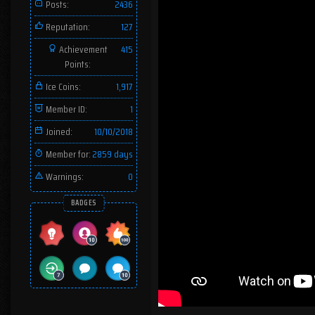
Posts:
2436
Reputation:
127
Achievement
415
Points:
Ice Coins:
1,917
Member ID:
1
Joined:
10/10/2018
Member for:
2859 days
Warnings:
0
BADGES