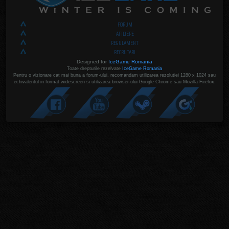
FORUM
AFILIERE
REGULAMENT
RECRUTARI
Designed for
IceGame Romania
Toate drepturile rezelvate
IceGame Romania
Pentru o vizionare cat mai buna a forum-ului, recomandam utilizarea rezolutiei 1280 x 1024 sau
echivalentul in format widescreen si utilizarea browser-ului Google Chrome sau Mozilla Firefox.