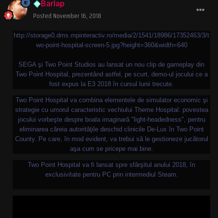
Barlap
Posted
November 16, 2018
http://storage0.dms.mpinteractiv.ro/media/2/1541/18986/17352463/3/t
wo-point-hospital-screen-5.jpg?height=360&width=640
SEGA şi Two Point Studios au lansat un nou clip de gameplay din
Two Point Hospital, prezentând astfel, pe scurt, demo-ul jocului ce a
fost expus la E3 2018 în cursul lunii trecute.
Two Point Hospital va combina elementele de simulator economic şi
strategie cu umorul caracteristic vechiului Theme Hospital: povestea
jocului vorbeşte despre boala imaginară "light-headedness", pentru
eliminarea căreia autorităţile deschid clinicile De-Lux în Two Point
County. Pe care, în mod evident, va trebui să le gestioneze jucătorul
aşa cum se pricepe mai bine.
Two Point Hospital va fi lansat spre sfârşitul anului 2018, în
exclusivitate pentru PC prin intermediul Steam.