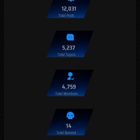
12,031
Total Posts
5,237
Total Topics
4,759
Total Members
14
Total Banned