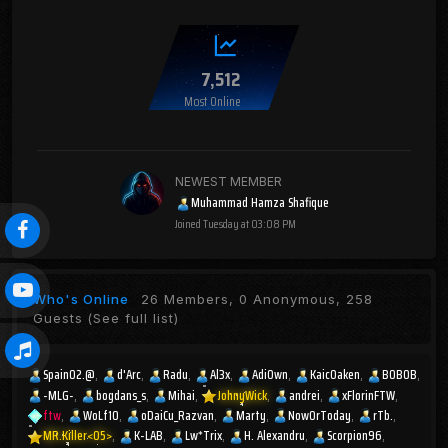
7,512
Most Online
NEWEST MEMBER
Muhammad Hamza Shafique
Joined
Tuesday at 03:08 PM
Who's Online
26 Members, 0 Anonymous, 258
Guests
(See full list)
Spain02.@
d'Arc
Radu
Al3x
AdiOwn
KaicOaken
BOBOB
-MLG-
bogdans_s
Mihai
JohnyWick
andrei
xFlorinFTW
ftw
WoLf10
oDaiCu_Razvan
Marty
NowOrToday
rTb.
MR.Killer<05>
K-LAB
Lw*Trix
H. Alexandru
Scorpion96