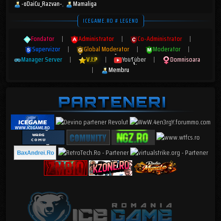
-oDaiCu_Razvan-
Mamaliga
ICEGAME.RO # LEGEND
Fondator
|
Administrator
|
Co-Administrator
|
Supervizor
|
Global Moderator
|
Moderator
|
Manager Server
|
V.I.P
|
YouTuber
|
Domnisoara
|
Membru