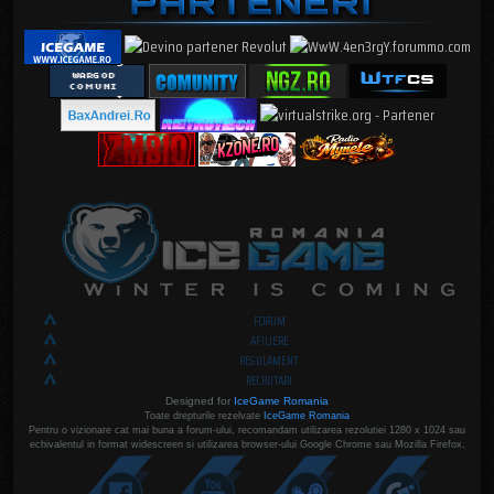
FORUM
AFILIERE
REGULAMENT
RECRUTARI
Designed for
IceGame Romania
Toate drepturile rezelvate
IceGame Romania
Pentru o vizionare cat mai buna a forum-ului, recomandam utilizarea rezolutiei 1280 x 1024 sau
echivalentul in format widescreen si utilizarea browser-ului Google Chrome sau Mozilla Firefox.