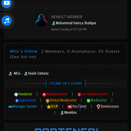
NEWEST MEMBER
Muhammad Hamza Shafique
Joined
Tuesday at 03:08 PM
Who's Online
2 Members, 0 Anonymous, 55 Guests
(See full list)
-MLG-
Vasile Ciobanu
ICEGAME.RO # LEGEND
Fondator
|
Administrator
|
Co-Administrator
|
Supervizor
|
Global Moderator
|
Moderator
|
Manager Server
|
V.I.P
|
YouTuber
|
Domnisoara
|
Membru