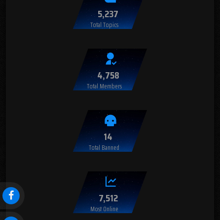
5,237
Total Topics
4,758
Total Members
14
Total Banned
7,512
Most Online