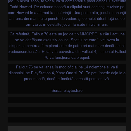
joc. În acest scop, te vor ajuta și comentariile producătorului executiv
Todd Howard. Pe coloana sonoră a clipului sunt aceleași cuvinte pe
care Howard le-a afirmat la conferință. Una peste alta, jocul se anunță
a fi unic din mai multe puncte de vedere și complet diferit față de ce
am văzut în celelalte jocuri lansate în ultimii ani.
Ca referință, Fallout 76 este un joc de tip MMORPG, a cărui acțiune
se va desfășura exclusiv online. Spațiul pe care îl vei avea la
dispoziție pentru a fi explorat este de patru ori mai mare decât cel al
predecesorului său. Relativ la povestea din Fallout 4, iminentul Fallout
76 va funcționa ca prequel.
Fallout 76 se va lansa în mod oficial pe 14 noiembrie și va fi
disponibil pe PlayStation 4, Xbox One și PC. Te poți înscrie deja la o
precomandă, dacă te încântă această perspectivă.
Sursa: playtech.ro