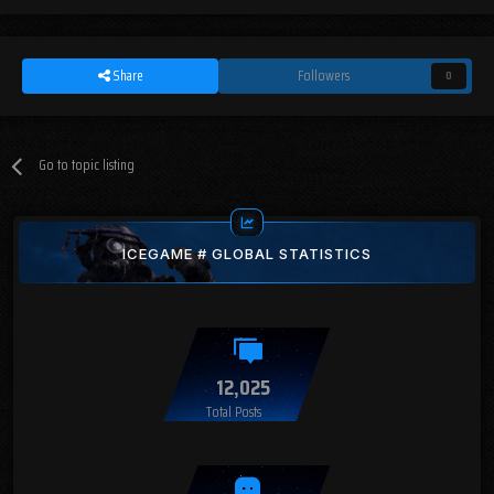
Share
Followers
0
Go to topic listing
ICEGAME # GLOBAL STATISTICS
12,025
Total Posts