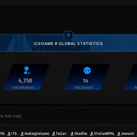
ICEGAME # GLOBAL STATISTICS
4,758
14
Total Members
Total Banned
M
e full list)
n96
rTb.
AndreyIceGame
fuLLer-
Shad0w
StratanNIPAL
zmeurel