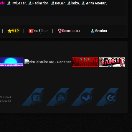
ndu
TwiSsTer
Radiaction
DeCe?
koko
Yanna ARABU'
|
V.I.P
|
YouTuber
|
Domnisoara
|
Membru
80 x 1024
u Mozilla