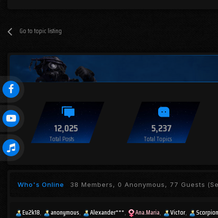
Go to topic listing
12,025
5,237
Total Posts
Total Topics
Who's Online
38 Members, 0 Anonymous, 77 Guests
(Se
Eu2k18
anonymous
Alexander***
Ana.Maria
Victor
Scorpio