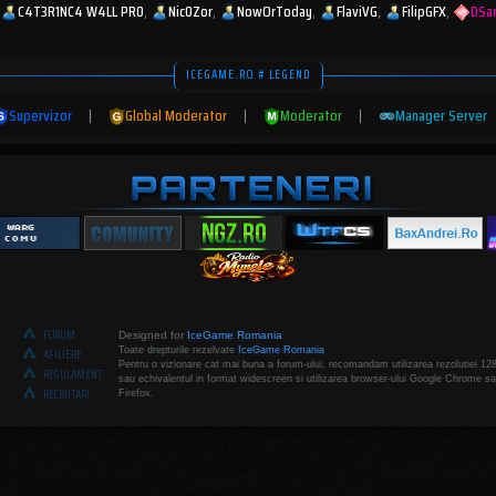
C4T3R1NC4 W4LL PR0
Nic0Zor
NowOrToday
FlaviVG
FilipGFX
DSa
ICEGAME.RO # LEGEND
Supervizor
|
Global Moderator
|
Moderator
|
Manager Server
FORUM
Designed for
IceGame Romania
Toate drepturile rezelvate
IceGame Romania
AFILIERE
Pentru o vizionare cat mai buna a forum-ului, recomandam utilizarea rezolutiei 12
REGULAMENT
sau echivalentul in format widescreen si utilizarea browser-ului Google Chrome sa
RECRUTARI
Firefox.