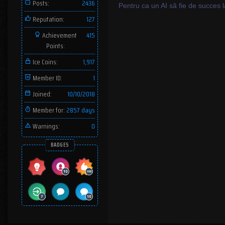
Posts:
2436
Pentru ca un AI să fie de succes 
Reputation:
127
Achievement
415
Points:
Ice Coins:
1,917
Member ID:
1
Joined:
10/10/2018
Member for:
2857 days
Warnings:
0
BADGES