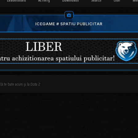
Leaderboard
Activity
Downloads
Search
Chat
Me
ICEGAME # SPATIU PUBLICITAR
ială te bate acum și la Dota 2