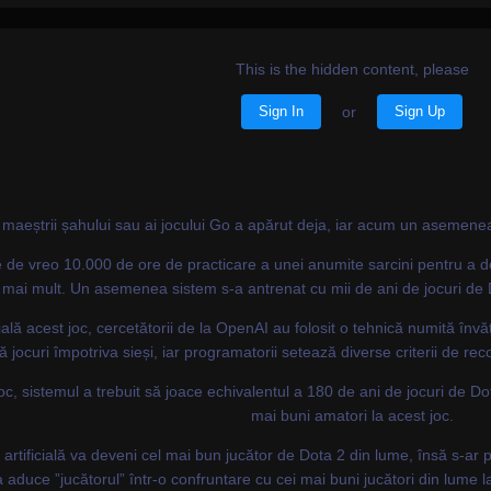
This is the hidden content, please
Sign In
or
Sign Up
 pe maeștrii șahului sau ai jocului Go a apărut deja, iar acum un asemene
de vreo 10.000 de ore de practicare a unei anumite sarcini pentru a deven
t mai mult. Un asemenea sistem s-a antrenat cu mii de ani de jocuri de D
cială acest joc, cercetătorii de la OpenAI au folosit o tehnică numită învă
ă jocuri împotriva sieși, iar programatorii setează diverse criterii de 
oc, sistemul a trebuit să joace echivalentul a 180 de ani de jocuri de Dota
mai buni amatori la acest joc.
artificială va deveni cel mai bun jucător de Dota 2 din lume, însă s-ar
a aduce ”jucătorul” într-o confruntare cu cei mai buni jucători din lume