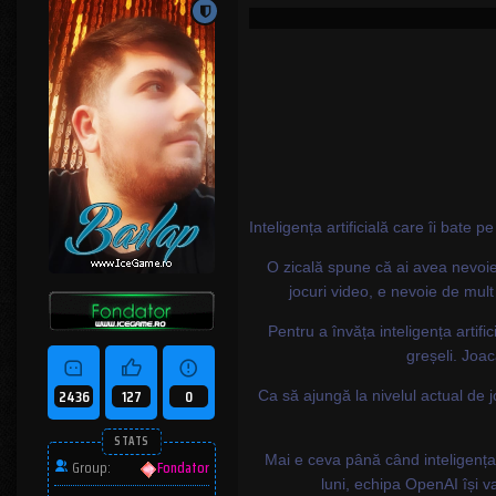
Inteligența artificială care îi bate
O zicală spune că ai avea nevoie 
jocuri video, e nevoie de mul
Pentru a învăța inteligența artifi
greșeli. Joac
2436
127
0
Ca să ajungă la nivelul actual de j
STATS
Mai e ceva până când inteligența 
Group:
Fondator
luni, echipa OpenAI își v