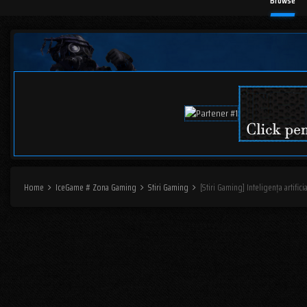
Browse
Home
IceGame # Zona Gaming
Stiri Gaming
[Stiri Gaming] Inteligența artific