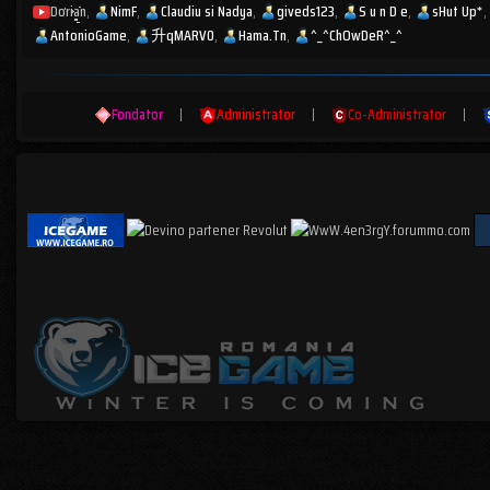
Dorian
NimF
Claudiu si Nadya
giveds123
S u n D e
sHut Up*
AntonioGame
升qMARV0
Hama.Tn
^_^ChOwDeR^_^
Fondator
|
Administrator
|
Co-Administrator
|