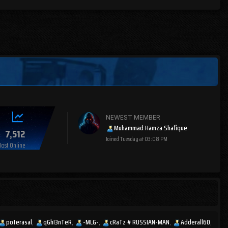
NEWEST MEMBER
Muhammad Hamza Shafique
7,512
Joined
Tuesday at 03:08 PM
ost Online
poterasal
qGhI3nTeR
-MLG-
cRaTz # RUSSIAN-MAN
Adderall60