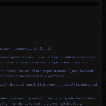
a sistem te poate bate și la Dota 2.
i expert la ea, însă în cazul inteligenței artificiale care joacă
ota 2, iar acum e în stare să-i bată pe cei mai buni amatori.
țare prin consolidare. AI-ul este pus la treabă în joc și învață din
recompensă pe care încearcă să le optimizeze.
 2 în fiecare zi, timp de 19 zile. Apoi, a reușit să-i învingă pe cei
 putea ca momentul acesta să nu fie foarte departe. Peste câteva
 la The International, cel mai mare eveniment de eSports.