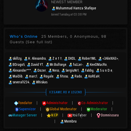
NEWEST MEMBER
Muhammad Hamza Shafique
Joined
Tuesday at 03:08 PM
Who's Online
25 Members, 0 Anonymous, 98
Guests
(See full list)
skillzy
H. Alexandru
Z e t t
DKDL
RobertML
<3AleXIA3>
BDragoS
David YT
Mr.Bullseye
fuLLer-
KeeDMacRo
Alexander***
Dozer
Ness
SergiuNr1
Fabby
S u n D e
MaiDib
marc1
Royale
fitosu
Radu
KoREaH
several1234
Whiskas
ICEGAME.RO # LEGEND
Fondator
|
Administrator
|
Co-Administrator
|
Supervizor
|
Global Moderator
|
Moderator
|
Manager Server
|
V.I.P
|
YouTuber
|
Domnisoara
|
Membru