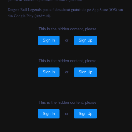
Dragon Ball Legends poate fi descărcat gratuit de pe App Store (iOS) sau
din Google Play (Android).
This is the hidden content, please
Sign In
or
Sign Up
This is the hidden content, please
Sign In
or
Sign Up
This is the hidden content, please
Sign In
or
Sign Up