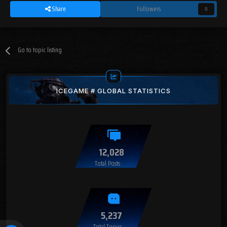
Share
Followers
0
Go to topic listing
ICEGAME # GLOBAL STATISTICS
12,028
Total Posts
5,237
Total Topics