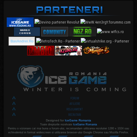
FORUM
AFILIERE
REGULAMENT
RECRUTARI
Designed for
IceGame Romania
Toate drepturile rezelvate
IceGame Romania
Pentru o vizionare cat mai buna a forum-ului, recomandam utilizarea rezolutiei 1280 x 1024 sau
echivalentul in format widescreen si utilizarea browser-ului Google Chrome sau Mozilla Firefox.