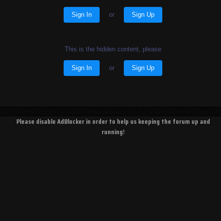
Sign In
or
Sign Up
This is the hidden content, please
Sign In
or
Sign Up
Please disable AdBlocker in order to help us keeping the forum up and
running!