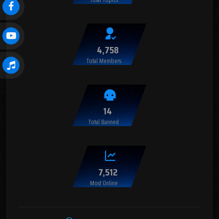
4,758
Total Members
14
Total Banned
7,512
Most Online