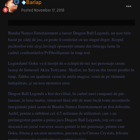
Barlap
Posted
November 17, 2018
Bandai Namco Entertainment a lansat Dragon Ball Legends, un nou titlu
bazat pe cărţi de joc, ce poate fi controlat cu un singur deget. Scopul
jucătorilor este să-şi învingă oponenţii umani din întreaga lume în
cadrul confruntărilor PvPdesfăşurate în timp real.
Legendarul Goku va fi însoţit de o echipă de trei noi personaje create
însuşi de faimosul Akira Toriyama: Shallot, un Saiyan din trecut pierdut în
timp, Zahha, un spadasin versat în artele magice, venit de pe tărâmuri
îndepărtate, şi un nou misterios erou.
Dragon Ball Legends a fost dezvăluit, în cadrul unei campanii de pre-
lansare, în luna martie, interesul fiind atât de mare încât toate recordurile
înregistrate până acum de Bandai Namco Entertainment au fost doborâte.
Astfel, pentru a sărbători cei 4,5 milioane de utilizatori care s-au
preînregistrat pentru a putea juca Dragon Ball Legends, toţi cei care
descarcă azi jocul vor avea acces gratuit la trei personaje, printre care
Goku, Frieza şi un erou misterios, precum şi la Chrono Crystals, folosite
pentru invocarea luptătorilor în cadrul jocului.