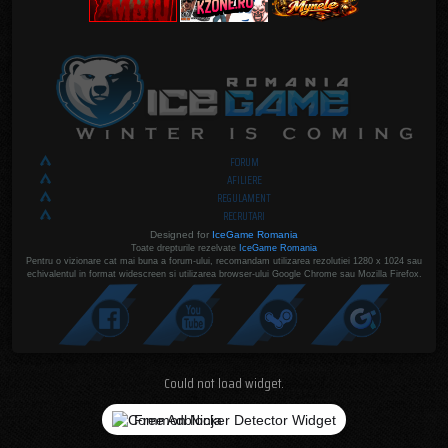
FORUM
AFILIERE
REGULAMENT
RECRUTARI
Designed for
IceGame Romania
Toate drepturile rezelvate
IceGame Romania
Pentru o vizionare cat mai buna a forum-ului, recomandam utilizarea rezolutiei 1280 x 1024 sau
echivalentul in format widescreen si utilizarea browser-ului Google Chrome sau Mozilla Firefox.
Could not load widget.
Free Adblocker Detector Widget