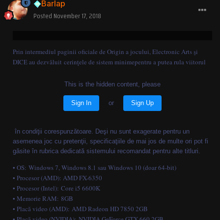
Barlap
Posted
November 17, 2018
Prin intermediul paginii oficiale de Origin a jocului, Electronic Arts şi
DICE au dezvăluit cerinţele de sistem minimepentru a putea rula viitorul
This is the hidden content, please
Sign In
or
Sign Up
în condiţii corespunzătoare. Deşi nu sunt exagerate pentru un
asemenea joc cu pretenţii, specificaţiile de mai jos de multe ori pot fi
găsite în rubrica dedicată sistemului recomandat pentru alte titluri.
• OS: Windows 7, Windows 8.1 sau Windows 10 (doar 64-bit)
• Procesor (AMD): AMD FX-6350
• Procesor (Intel): Core i5 6600K
• Memorie RAM: 8GB
• Placă video (AMD): AMD Radeon HD 7850 2GB
• Placă video (NVIDIA): NVIDIA GeForce GTX 660 2GB