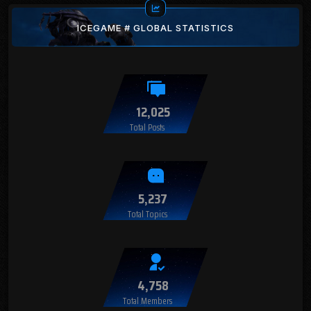
ICEGAME # GLOBAL STATISTICS
12,025
Total Posts
5,237
Total Topics
4,758
Total Members