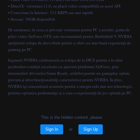
• DirectX: versiunea 11.0, cu placă video compatibilă cu acest API
• Conexiune la Internet: 512 KBPS sau mai rapidă
• Stocare: 50GB disponibili
De asemenea, în ceea ce priveşte versiunea pentru PC a jocului, gama de
plăci video GeForce GTX este recomandată pentru Battlefield V, NVIDIA
sprijinind echipa de dezvoltare pentru a oferi cea mai bună experienţă de
gaming pe PC.
Inginerii NVIDIA colaborează cu echipa de la DICE pentru a le oferi
jucătorilor condiţii excelente cu ajutorul platformei GeForce, prin
intermediul driverelor Game Ready, setărilor pentru un gameplay optim,
precum şi altor funcţionalităţi caracteristice pentru NVIDIA. În plus,
NVIDIA îşi concentrază resursele pentru a integra cele mai noi tehnologii,
pentrua optimiza performanţa şi a crea o experinenţă de joc optimă pe PC.
This is the hidden content, please
Sign In
or
Sign Up