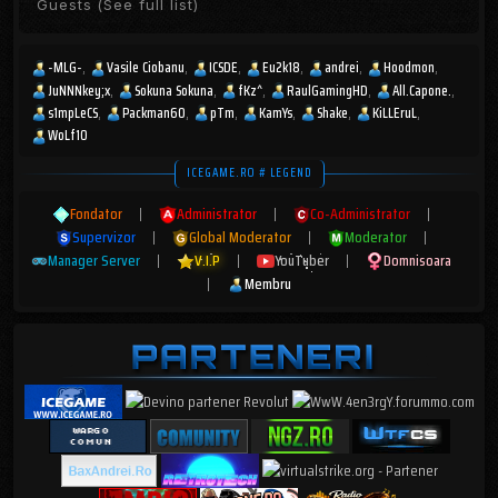
Guests
(See full list)
-MLG-
Vasile Ciobanu
ICSDE
Eu2k18
andrei
Hoodmon
JuNNNkey;x
Sokuna Sokuna
fKz^
RaulGamingHD
All.Capone.
s1mpLeCS
Packman60
pTm
KamYs
Shake
KiLLEruL
WoLf10
ICEGAME.RO # LEGEND
Fondator
|
Administrator
|
Co-Administrator
|
Supervizor
|
Global Moderator
|
Moderator
|
Manager Server
|
V.I.P
|
YouTuber
|
Domnisoara
|
Membru