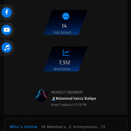
14
Total Banned
7,512
Most Online
NEWEST MEMBER
Muhammad Hamza Shafique
Joined
Tuesday at 03:08 PM
Who's Online
18 Members, 0 Anonymous, 72