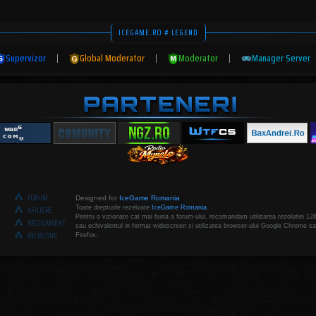
ICEGAME.RO # LEGEND
Supervizor
|
Global Moderator
|
Moderator
|
Manager Server
FORUM
Designed for
IceGame Romania
Toate drepturile rezelvate
IceGame Romania
AFILIERE
Pentru o vizionare cat mai buna a forum-ului, recomandam utilizarea rezolutiei 12
REGULAMENT
sau echivalentul in format widescreen si utilizarea browser-ului Google Chrome sa
RECRUTARI
Firefox.