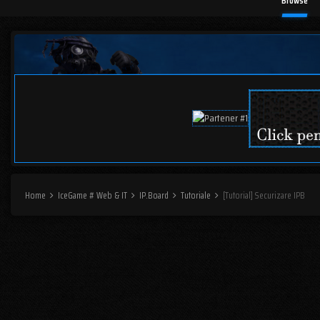
Browse
Home
IceGame # Web & IT
IP.Board
Tutoriale
[Tutorial] Securizare IPB