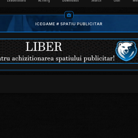
Leaderboard
Activity
Downloads
Search
Chat
Me
ICEGAME # SPATIU PUBLICITAR