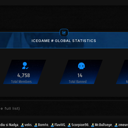
ICEGAME # GLOBAL STATISTICS
4,758
14
Total Members
Total Banned
M
e full list)
udiu si Nadya
veks
Bornto
FlaviVG
Scorpion96
Mr.Bullseye
zmeur