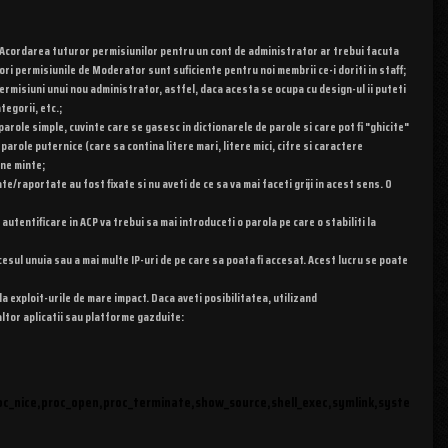
sa. Acordarea tuturor permisiunilor pentru un cont de administrator ar trebui facuta
ori permisiunile de Moderator sunt suficiente pentru noi membrii ce-i doriti in staff;
ermisiuni unui nou administrator, astfel, daca acesta se ocupa cu design-ul ii puteti
egorii, etc.;
parole simple, cuvinte care se gasesc in dictionarele de parole si care pot fi "ghicite"
role puternice (care sa contina litere mari, litere mici, cifre si caractere
ine minte;
raportate au fost fixate si nu aveti de ce sa va mai faceti griji in acest sens. O
utentificare in ACP va trebui sa mai introduceti o parola pe care o stabiliti la
cesul unuia sau a mai multe IP-uri de pe care sa poata fi accesat. Acest lucru se poate
 exploit-urile de mare impact. Daca aveti posibilitatea, utilizand
ltor aplicatii sau platforme gazduite:
roc_nice,proc_open,proc_terminate,show_source,shell_exec,symlink,syste