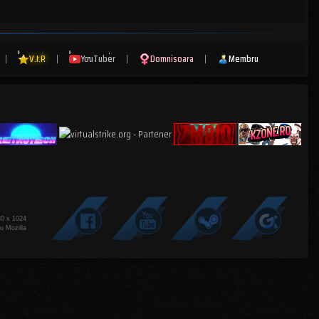
|
V.I.P
|
YouTuber
|
Domnisoara
|
Membru
80 x 1024
u Mozilla