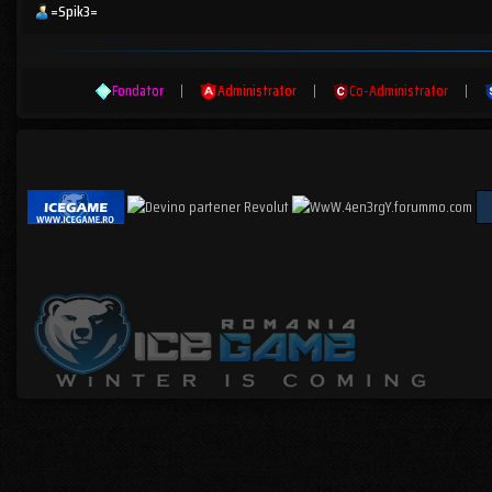
=Spik3=
Fondator
|
Administrator
|
Co-Administrator
|