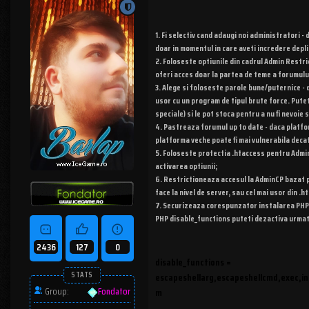
1. Fi selectiv cand adaugi noi administratori 
doar in momentul in care aveti incredere depli
2. Foloseste optiunile din cadrul Admin Restri
oferi acces doar la partea de teme a forumului
3. Alege si foloseste parole bune/puternice - d
usor cu un program de tipul brute force. Putet
speciale) si le pot stoca pentru a nu fi nevoie 
4. Pastreaza forumul up to date - daca platfor
platforma veche poate fi mai vulnerabila deca
5. Foloseste protectia .htaccess pentru AdminC
activarea optiunii;
6. Restrictioneaza accesul la AdminCP bazat pe 
face la nivel de server, sau cel mai usor din .h
7. Securizeaza corespunzator instalarea PHP - 
PHP disable_functions puteti dezactiva urmato
2436
127
0
disable_functions =
STATS
escapeshellarg,escapeshellcmd,exec,in
Group:
Fondator
m