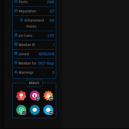
Posts:
2436
Reputation:
127
Achievement
415
Points:
Ice Coins:
1,917
Member ID:
1
Joined:
10/10/2018
Member for:
2857 days
Warnings:
0
BADGES