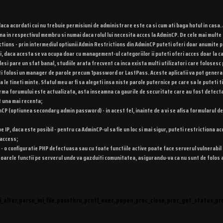
- daca acordati cui nu trebuie permisiuni de administrare este ca si cum ati baga hotul in ca
na in respectivul membru si numai daca rolul lui necesita acces la AdminCP. De cele mai multe 
ctions - prin intermediul optiunii Admin Restrictions din AdminCP puteti oferi doar anumite p
, daca acesta se va ocupa doar cu management-ul categoriilor ii puteti oferi acces doar la cat
esi pare un sfat banal, studiile arata frecvent ca inca exista multi utilizatori care folosesc 
i folosi un manager de parole precum 1password or LastPass. Aceste aplicatii va pot genera pa
sa le tineti minte. Sfatul meu ar fi sa alegeti insa niste parole puternice pe care sa le puteti t
ma forumului este actualizata, asta inseamna ca gaurile de securitate care au fost detectate/
t una mai recenta;
P (optiunea secondary admin password) - in acest fel, inainte de a vi se afisa formularul de a
IP, daca este posibil - pentru ca AdminCP-ul sa fie un loc si mai sigur, puteti restrictiona ac
taccess;
o configuratie PHP defectuasa sau cu toate functiile active poate face serverul vulnerabil la
arele functii pe serverul unde va gazduiti comunitatea, asigurandu-va ca nu sunt de folos a
i_alter,parse_ini_file,passthru,pcntl_exec,popen,proc_close,proc_get_status,p