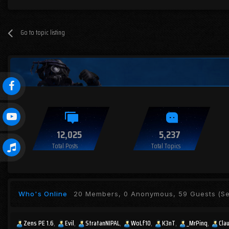
Go to topic listing
12,025
5,237
Total Posts
Total Topics
Who's Online
20 Members, 0 Anonymous, 59 Guests
(Se
Zens PE 1.6
Evil
StratanNIPAL
WoLf10
K3nT
_MrPinq
Cla