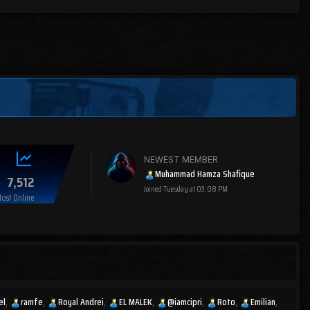
NEWEST MEMBER
Muhammad Hamza Shafique
7,512
Joined
Tuesday at 03:08 PM
ost Online
el
ramfe
Royal Andrei
EL MALEK
@iamcipri
Roto
Emilian