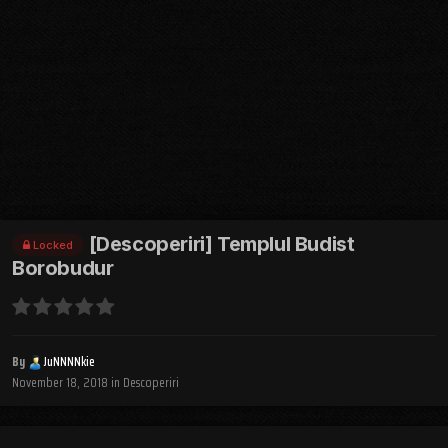
[Descoperiri] Templul Budist
Locked
Borobudur
By
JuNNNNkie
November 18, 2018
in
Descoperiri