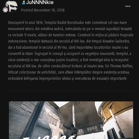
JuNNNNkie
Posted
November 18, 2018
Descoperit în anul 1814, Templul Budist Borobudur este considerat cel mai mare
monument istoric din emisfera sudică, extinzându-se pe o imensă suprafață terasată
ce include 9 nivele, alături de tuneluri extinse. Construit în mijlocul pădurii tropicale
indoneziene, templul datează din secolul al VIII-lea, din timpul dinastiei Sailendra,
dar a fost abandonat în secolul al XV-lea, când majoritatea locuitorilor insulei s-au
convertit la Islam. Îngropat în cenușă și acoperit cu vegetație luxuriantă, templul, a
cărui existență o mai cunoșteau puțini localnici, a fost investigat abia la începutul
secolului al XIX-lea, de către conducătorul britanic al insulei Java, Sir Thomas Raffles,
înfocat colecționar de antichități, care aflase întâmplător despre existența acestuia,
ordonând defrișarea împrejurimilor sitului și executarea de excavații importante.