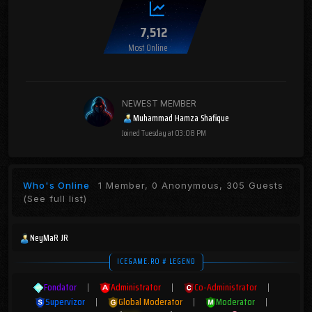
7,512
Most Online
NEWEST MEMBER
Muhammad Hamza Shafique
Joined
Tuesday at 03:08 PM
Who's Online
1 Member, 0 Anonymous, 305 Guests
(See full list)
NeyMaR JR
ICEGAME.RO # LEGEND
Fondator
|
Administrator
|
Co-Administrator
|
Supervizor
|
Global Moderator
|
Moderator
|