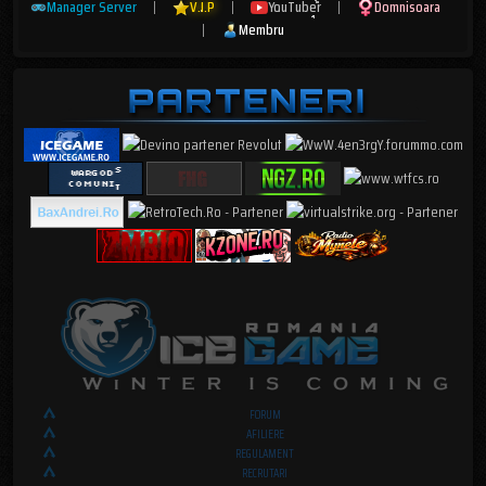
Manager Server
|
V.I.P
|
YouTuber
|
Domnisoara
|
Membru
FORUM
AFILIERE
REGULAMENT
RECRUTARI