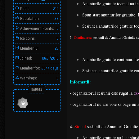
Anunturile gratuite tocmai au in
Posts:
215
Spun start anunturilor gratuite. 
Reputation:
28
Sesiunea anunturilor gratuite toc
Achievement Points:
0
Ice Coins:
0
3.
Continuarea
sesiunii de Anunturi Gratuite se
Member ID:
23
Joined:
10/21/2018
Anunturile gratuite continua. Le 
Member for:
2847 days
Sesiunea anunturilor gratuite con
Warnings:
0
Informatii:
BADGES
- organizatorul sesiunii este rugat la (
x
- organizatorul nu are voie sa bage un 
4.
Stopul
sesiunii de Anunturi Gratuite 
Anunturile gratuite au luat sfar