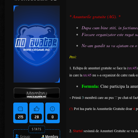
* Anunturile gratuite (AG). *
Dupa cum bine stiti, in factiune
Fiecare organizator este rugat s
Ne-am gandit sa va ajutam cu o 
Pasi:
1. Echipa de anunturi gratuite se face la (
xx:45
)
in care la
xx:45
nu s-a organizat de catre rank-u
Formula:
Cine participa la anun
~ Primii
3
membrii care au pus '.' pe chat-ul fact
(!)
Pot lua parte la Anunturile Gratuite doar
4
p
215
28
0
STATS
2.
Startul
sesiunii de Anunturi Gratuite se va da
Group:
Membru