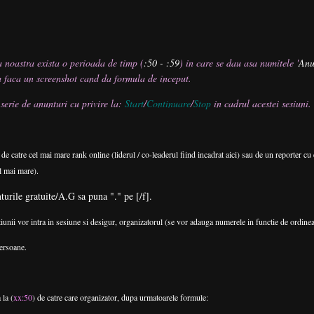
a noastra exista o perioada de timp (
:50 - :59
) in care se dau asa numitele '
Anu
a faca un screenshot cand da formula de inceput.
serie de anunturi cu privire la:
Start
/
Continuare
/
Stop
in cadrul acestei sesiuni.
 de catre cel mai mare rank online (liderul / co-leaderul fiind incadrat aici) sau de un reporter cu
l mai mare).
turile gratuite/A.G sa puna "." pe [/f].
iunii vor intra in sesiune si desigur, organizatorul (se vor adauga numerele in functie de ordinea 
ersoane.
 la (
xx:50
) de catre care organizator, dupa urmatoarele formule: