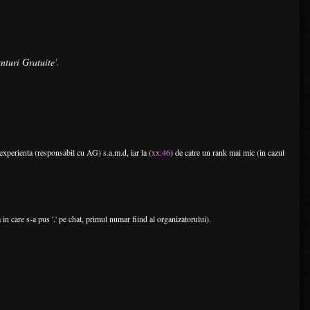
nturi Gratuite
'.
 experienta (responsabil cu AG) s.a.m.d, iar la (
xx:46
) de catre un rank mai mic (in cazul
in care s-a pus '.' pe chat, primul numar fiind al organizatorului).