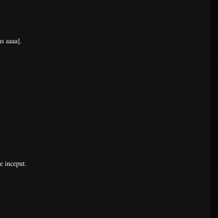
s aaaa].​
e inceput.