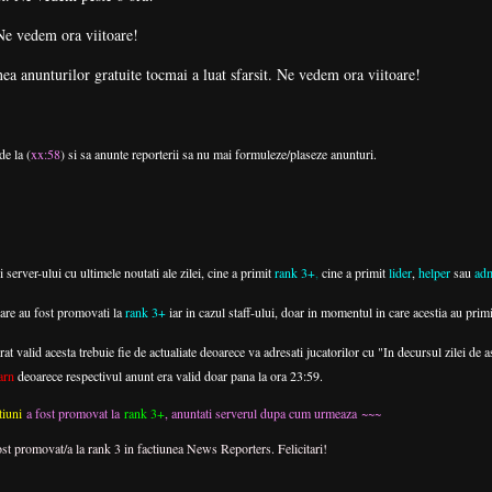
 Ne vedem ora viitoare!
tuite tocmai a luat sfarsit. Ne vedem ora viitoare!
de la (
xx:58
) si sa anunte reporterii sa nu mai formuleze/plaseze anunturi.
i server-ului cu ultimele noutati ale zilei, cine a primit
rank 3+
,
cine a primit
lider
,
helper
sau
ad
care au fost promovati la
rank 3+
iar in cazul staff-ului, doar in momentul in care acestia au primi
 valid acesta trebuie fie de actualiate deoarece va adresati jucatorilor cu "In decursul zilei de ast
arn
deoarece respectivul anunt era valid doar pana la ora 23:59.
tiuni
a fost promovat la
rank 3+
, anuntati serverul dupa cum urmeaza
~~~
ost promovat/a la rank 3 in factiunea News Reporters. Felicitari!