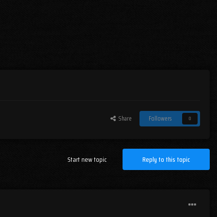
Share
Followers
0
Start new topic
Reply to this topic