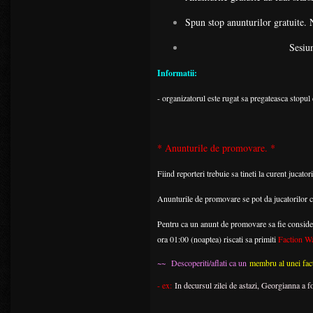
Spun stop anunturilor gratuite.
Sesiunea anunturilor gra
Informatii:
- organizatorul este rugat sa pregateasca stopul 
* Anunturile de promovare. *
Fiind reporteri trebuie sa tineti la curent jucatori
Anunturile de promovare se pot da jucatorilor 
Pentru ca un anunt de promovare sa fie considerat
ora 01:00 (noaptea) riscati sa primiti
Faction W
~~
Descoperiti/aflati ca un
membru al unei fac
- ex:
In decursul zilei de astazi, Georgianna a f