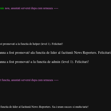
min
nou, anuntati serverul dupa cum urmeaza ~~~
st promovat/-a la functia de helper (level 1). Felicitari!
anna a fost promovat/-ala functia de lider al factiunii News Reporters. Felicitari
anna a fost promovat/-a la functia de admin (level 1). Felicitari!
t functia, anuntati serverul dupa cum urmeaza ~~~
functia de lider al factiunii News Reporters. Sa-i uram succes si multa tarie!