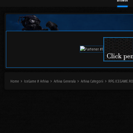
Browse
Home
IceGame # Arhiva
Arhiva Generala
Arhiva Categorii
RPG.ICEGAME.R