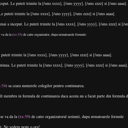
ceput. Le puteti trimite la [/sms xxxx], [/sms yyyy], [/sms zzzz] si [/sms aaaa].
Le puteti trimite la [/sms xxxx], [/sms yyyy], [/sms zzzz] si [/sms aaaa].
mai a inceput. Le puteti trimite la [/sms xxxx], [/sms yyyy], [/sms zzzz] si [/sm
 va da la (
xx:55
) de catre organizator, dupa urmatoarele formule:
puteti trimite la [/sms xxxx], [/sms yyyy], [/sms zzzz] si [/sms aaaa].
tinua. Le puteti trimite la [/sms xxxx], [/sms yyyy], [/sms zzzz] si [/sms aaaa].
x:54
) sa ceara numerele colegilor pentru continuarea.
alt membru in formula de continuarea daca acesta nu a facut parte din formula d
se va da la (
xx:59
) de catre organizatorul sesiunii, dupa urmatoarele formule
sit. Ne vedem peste o ora!