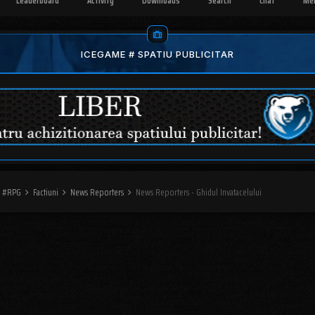
Leaderboard
Activity
Downloads
Search
Chat
Me
ICEGAME # SPATIU PUBLICITAR
O #RPG
Factiuni
News Reporters
News Reporters - Ghidul Invatacelului