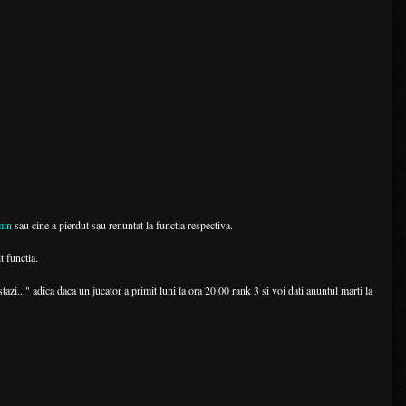
min
sau cine a pierdut sau renuntat la functia respectiva.
t functia.
azi..." adica daca un jucator a primit luni la ora 20:00 rank 3 si voi dati anuntul marti la