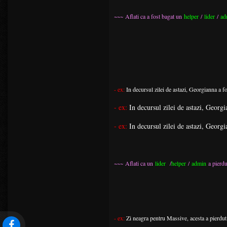
~~~ Aflati ca a fost bagat un
helper
/
lider
/
ad
- ex:
In decursul zilei de astazi, Georgianna a fo
- ex:
In decursul zilei de astazi, Georgi
- ex:
In decursul zilei de astazi, Georgi
~~~ Aflati ca un
lider
/
helper
/
admin
a pierdu
- ex:
Zi neagra pentru Massive, acesta a pierdut 