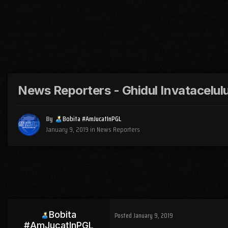
News Reporters - Ghidul Invatacelulu
By
Bobita #AmJucatInPGL
January 9, 2019
in
News Reporters
Bobita
Posted
January 9, 2019
#AmJucatInPGL