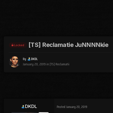
[TS] Reclamatie JuNNNNkie
Locked
By
DKDL
January 20, 2019
in
[TS] Reclamatii
DKDL
Posted
January 20, 2019