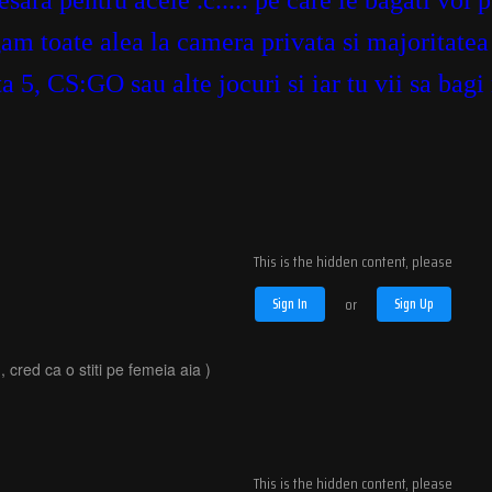
esara pentru acele .c..... pe care le bagati voi 
am toate alea la camera privata si majoritatea 
a 5, CS:GO sau alte jocuri si iar tu vii sa bagi
This is the hidden content, please
Sign In
or
Sign Up
cred ca o stiti pe femeia aia )
This is the hidden content, please