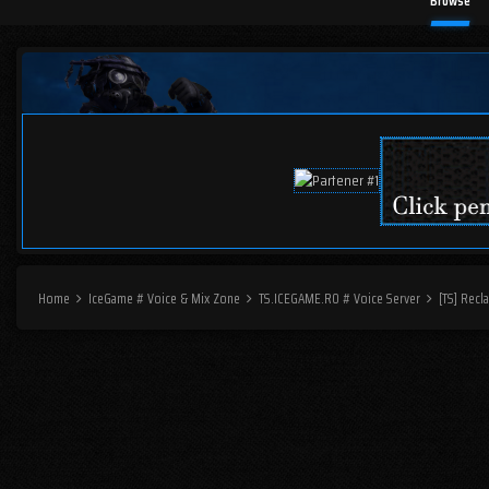
Browse
Home
IceGame # Voice & Mix Zone
TS.ICEGAME.RO # Voice Server
[TS] Recl