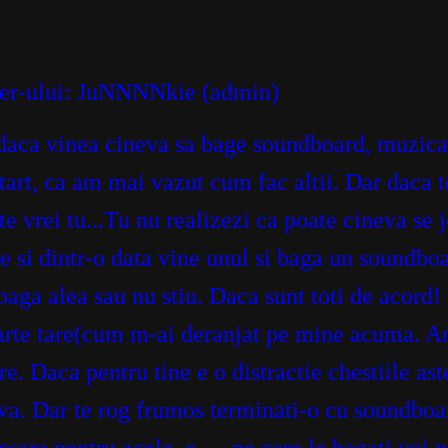
ser-ului: JuNNNNkie (admin)
 daca vinea cineva sa bage soundboard, mu
tart, ca am mai vazut cum fac altii. Dar daca t
ate vrei tu...Tu nu realizezi ca poate cinev
 si dintr-o data vine unul si baga un soundboar
i baga alea sau nu stiu. Daca sunt toti de acord
oarte tare(cum m-ai deranjat pe mine acuma. 
e. Daca pentru tine e o distractie chestiile as
va. Dar te rog frumos terminati-o cu soundboar