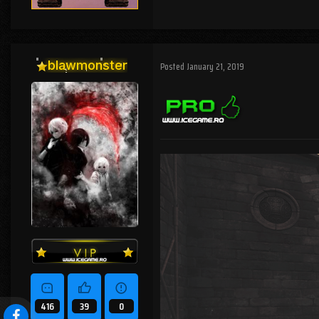
blawmonster
Posted
January 21, 2019
416
39
0