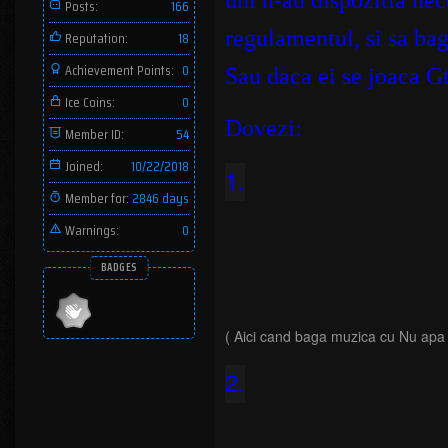
uni n-au dispozitia nec
Posts:
166
regulamentul, si sa bag
Reputation:
18
Achievement Points:
0
Sau daca ei se joaca Gt
Ice Coins:
0
Dovezi:
Member ID:
54
Joined:
10/22/2018
1.
Member for:
2846 days
Warnings:
0
BADGES
( Aici cand baga muzica cu Nu apa , 
2.