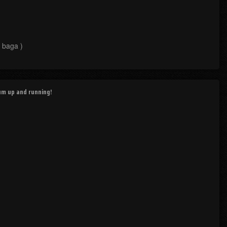
 baga )
rum up and running!