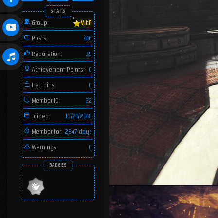
STATS
Group:
V.I.P
Posts:
416
Reputation:
39
Achievement Points:
0
Ice Coins:
0
Member ID:
22
Joined:
10/21/2018
Member for:
2847 days
Warnings:
0
BADGES