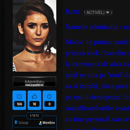
Nume :
! ACTIVEL) ❤ ﾉ
Numele adminului / u
Motiv: I
n primul rand
primea kick / ban din s
la camera ta de alea c
unul se uita pe YouTube
sa si intrebi, daca pot
pe uni ii deranjeaza f
166
18
0
soundboard-urile voastr
STATS
cu tine personal sau ce
Group:
Membru