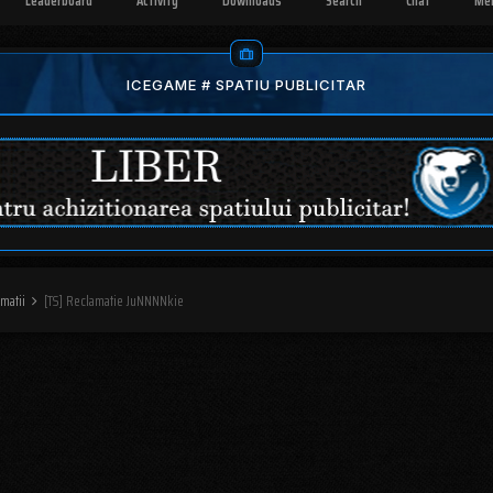
Leaderboard
Activity
Downloads
Search
Chat
Me
ICEGAME # SPATIU PUBLICITAR
amatii
[TS] Reclamatie JuNNNNkie