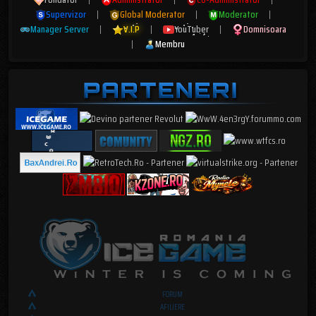
Supervizor
|
Global Moderator
|
Moderator
|
Manager Server
|
V.I.P
|
YouTuber
|
Domnisoara
|
Membru
FORUM
AFILIERE