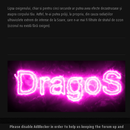
Lipsa oxigenului, chiar si pentru cinci secunde ar putea avea efecte dezastruoase și
asupra corpului tău. Astfel, te-ai putea prăji, la propriu, din cauza radiațiilor
ultraviolete extrem de intense de la Soare, care n-ar mai fi filtrate de stratul de ozon
(ozonul nu există fără oxigen).
Please disable AdBlocker in order to help us keeping the forum up and