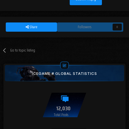
Share
Followers
0
Go to topic listing
ICEGAME # GLOBAL STATISTICS
12,030
Total Posts