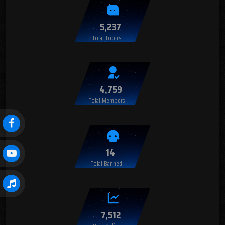
5,237
Total Topics
4,759
Total Members
14
Total Banned
7,512