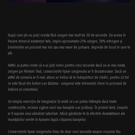
După cum știi nu poți rezista fără oxigen mai mult de 30 de secunde. De aceea în
fiecare minut al existenței tale, inspiri aproximativ 21% oxigen, 78% nitrogen și
bineînțeles un procent mai mic sau mai mare de poluare, depinde de locul în care te
afli.
Astfel, ai putea crede că n-ai păți nimic pentru cinci secunde dacă nu ar mai exista
oxigen pe Pământ. Însă, consecinţele lipsei oxigenului ar fi dezastruoase. Dacă un
astfel de scenariu ar fi real, atunci ar trebui să te îndepărtezi de clădiri, pentru că tot
ce este făcut din beton s-ar dărâma - oxigenul este elementul cheie în procesul de
întărire al cimentului.
Un simplu exercițiu de imaginație îți arată ce s-ar putea întâmpla dacă toate
construcțiile, inclusiv zgârie-norii sau barajele s-ar prăbuși. În primul rând, orașele
ar fi supuse unui adevărat cataclism. Adică gândește-te la efectele devastatoare ale
inundațiilor venite în tsunami după crăparea barajelor.
Consecinţele lipsei oxigenului timp de doar cinci secunde asupra corpului tău