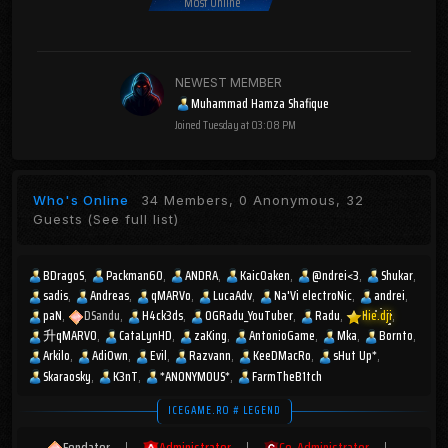
Most Online
NEWEST MEMBER
Muhammad Hamza Shafique
Joined
Tuesday at 03:08 PM
Who's Online
34 Members, 0 Anonymous, 32
Guests
(See full list)
BDragoS
Packman60
ANDRA
KaicOaken
@ndrei<3
Shukar
sadis
Andreas
qMARVo
LucaAdv
Na'Vi electroNic
andrei
paN
DSandu
H4ck3ds
OGRadu_YouTuber
Radu
Ilie.dji
升qMARV0
CataLynHD
zaKing
AntonioGame
Mka
Bornto
Arkilo
AdiOwn
Evil
Razvann
KeeDMacRo
sHut Up*
Skaraosky
K3nT
*ANONYMOUS*
FarmTheB1tch
ICEGAME.RO # LEGEND
Fondator
|
Administrator
|
Co-Administrator
|