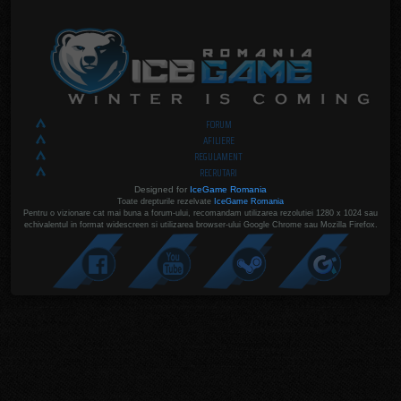
FORUM
AFILIERE
REGULAMENT
RECRUTARI
Designed for
IceGame Romania
Toate drepturile rezelvate
IceGame Romania
Pentru o vizionare cat mai buna a forum-ului, recomandam utilizarea rezolutiei 1280 x 1024 sau
echivalentul in format widescreen si utilizarea browser-ului Google Chrome sau Mozilla Firefox.