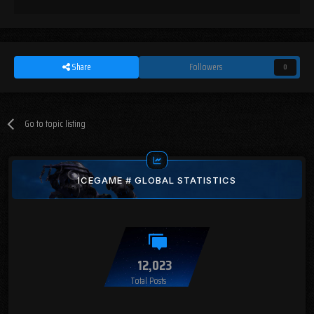
Share
Followers
0
Go to topic listing
ICEGAME # GLOBAL STATISTICS
12,023
Total Posts