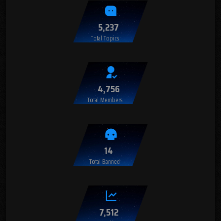
5,237
Total Topics
4,756
Total Members
14
Total Banned
7,512