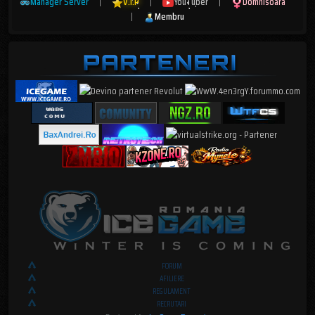
Manager Server
|
V.I.P
|
YouTuber
|
Domnisoara
|
Membru
FORUM
AFILIERE
REGULAMENT
RECRUTARI