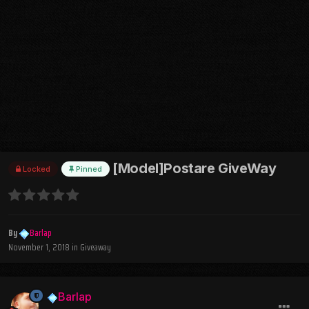
[Model]Postare GiveWay
Locked
Pinned
By
Barlap
November 1, 2018
in
Giveaway
Barlap