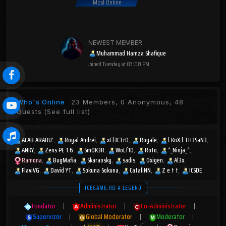
Most Online
NEWEST MEMBER
Muhammad Hamza Shafique
Joined
Tuesday at 03:08 PM
Who's Online
23 Members, 0 Anonymous, 48
Guests
(See full list)
ACAB ARABU'
Royal Andrei
xEl3CTr0
Royale
l KnX l TH3SaN3
ANKY
Zens PE 1.6
Sm0K3R
WoLf10
Roto
^_Ninja_^
Ramona
BugMafia
Skaraosky
sadis
Oxigen
Al3x
FlaviVG
David YT
Sokuna Sokuna
CataliNN
Z e t t
ICSDE
ICEGAME.RO # LEGEND
Fondator
|
Administrator
|
Co-Administrator
|
Supervizor
|
Global Moderator
|
Moderator
|