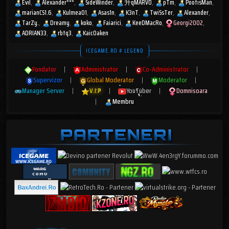
Evil
Alexander***
SideWinder
升qMARV0
pTm
PootisMan
marianCS1.6
Kulmea01
Asas1n
K3nT
TwiSsTer
Alexander
TarZy.
Dreamy
koko
Faiarici
KeeDMacRo
Georgi2002
ADRIAN33
rbtq3
KaicOaken
ICEGAME.RO # LEGEND
Fondator
|
Administrator
|
Co-Administrator
|
Supervizor
|
Global Moderator
|
Moderator
|
Manager Server
|
V.I.P
|
YouTuber
|
Domnisoara
|
Membru