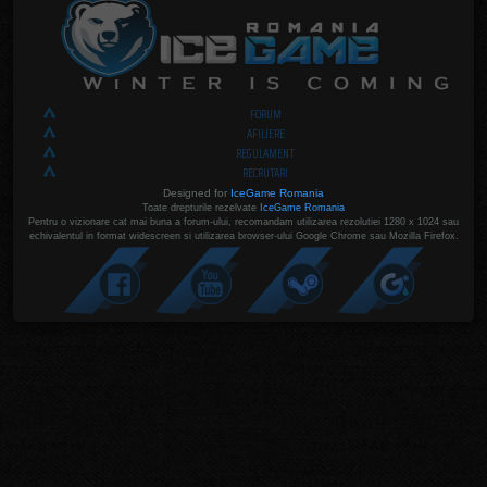
FORUM
AFILIERE
REGULAMENT
RECRUTARI
Designed for
IceGame Romania
Toate drepturile rezelvate
IceGame Romania
Pentru o vizionare cat mai buna a forum-ului, recomandam utilizarea rezolutiei 1280 x 1024 sau
echivalentul in format widescreen si utilizarea browser-ului Google Chrome sau Mozilla Firefox.