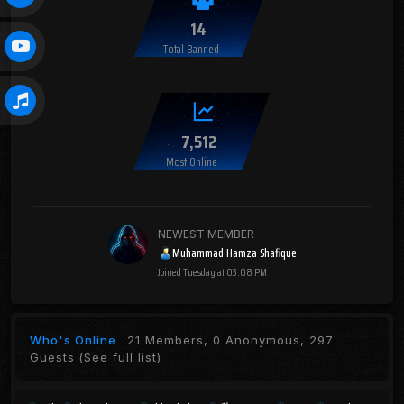
14
Total Banned
7,512
Most Online
NEWEST MEMBER
Muhammad Hamza Shafique
Joined
Tuesday at 03:08 PM
Who's Online
21 Members, 0 Anonymous, 297
Guests
(See full list)