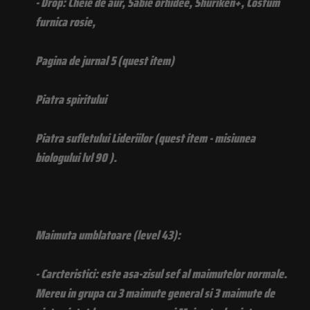
- Drop: Cheie de aur, Sabie orhidee, Shuriken+, Costum
furnica rosie,
Pagina de jurnal 5 (quest item)
Piatra spiritului
Piatra sufletului Lideriilor (quest item - misiunea
biologului lvl 90 ).
Maimuta umblatoare (level 43):
- Carcteristici: este asa-zisul sef al maimutelor normale.
Mereu in grupa cu 3 maimute general si 3 maimute de