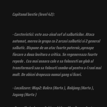
Capitanul bestie (level 42):
- Carcteristici: este asa-zisul sef al salbaticilor. Ataca
automat, mereu in grupa cu 2 arcasi salbatici si 2 general
salbatic. Dispune de un atac foarte puternic,aproape
fiecare a doua lovitura e critica. Se regenereaza foarte
repede . Cea mai usoara cale e sa folosesti un glob al
transformarii sau sa foloseti combo-ul pentru a-l rani mai
mult. De obicei dropeaza numai yang si licori.
- Localizare: Map2: Bakra (Harta ), Bokjung (Harta ),
Jayang (Harta )