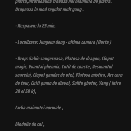
piatra,intotdeauna creeaza noi Maimute de piatra.
Dropeaza in mod regulat mult yang .
- Respawn: la 25 min.
- Localizare: Jungsun dong - ultima camera (Harta )
- Drop: Sabie sangeroasa, Platosa de dragon, Clopot
magic, Evantai pheonix, Cutit de coaste, Vesmantul
soarelui, Clopot gandac de otel, Platosa mistica, Arc corn
de taur, Cutit pumn de diavol, Sulita ghetar, Yang ( intre
30 si 50 k),
Iarba maimutei normale ,
Medalie de cal ,