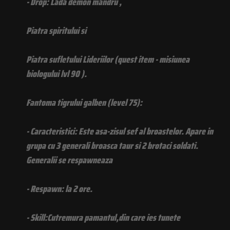
- Drop: Lada demon mandru ,
Piatra spiritului si
Piatra sufletului Lideriilor (quest item - misiunea
biologului lvl 90 ).
Fantoma tigrului galben (level 75):
- Caracteristici: Este asa-zisul sef al broastelor. Apare in
grupa cu 3 generali broasca taur si 2 brotaci soldati.
Generalii se respawneaza
- Respawn: la 2 ore.
- Skill:Cutremura pamantul,din care ies tunete