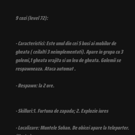
9 cozi (level 72):
- Caracteristici: Este unul din cei 5 bosi ai mobilor de
gheata ( ceilalti 3 neimplementati). Apare in grupa cu 3
golemi,1 gheata vrajita si un leu de gheata. Golemii se
respawneaza. Ataca automat .
- Respawn: la 2 ore.
- Skilluri:1. Furtuna de zapada; 2. Explozie iures
- Localizare: Muntele Sohan. De obicei apare la teleporter.