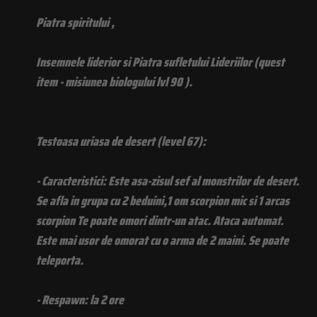
Piatra spiritului ,
Insemnele liderior si Piatra sufletului Lideriilor (quest
item - misiunea biologului lvl 90 ).
Testoasa uriasa de desert (level 67):
- Caracteristici: Este asa-zisul sef al monstrilor de desert.
Se afla in grupa cu 2 beduini,1 om scorpion mic si 1 arcas
scorpion Te poate omori dintr-un atac. Ataca automat.
Este mai usor de omorat cu o arma de 2 maini. Se poate
teleporta.
- Respawn: la 2 ore