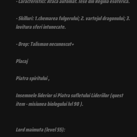
- Caracteristici: Ataca automat. Iese din Regina esoterica.
- Skilluri: 1.chemarea fulgerului; 2. vartejul dragonului; 3.
lovitura sferi intunecate.
- Drop: Talisman necunoscut+
Placaj
Piatra spiritului ,
Insemnele liderior si Piatra sufletului Lideriilor (quest
item - misiunea biologului lvl 90 ).
Lord maimuta (level 55):