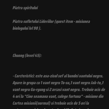
Piatra spiritului
Piatra sufletului Lideriilor (quest item - misiunea
biologului lvl 90 ).
Chuong (level 45):
- Carcteristici: este asa-zisul sef al bandei vantului negru.
Apare in grupa cu 1 vant negru To-su,1 vant negru Jak-to,1
vant negru Gu-ryung si 2 arcasi vant negru. Trebuie ucis de
4 ori la "Cine seamana vant, culege furtuna" - misiune din
Cartea misiunii(normal) si trebuie ucis de 5 ori la