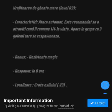
Vrajitoarea de gheata mare (level 89):
- Caracteristici: Ataca automat. Este recomandat sa o
otraviti cand ii ramane 1/4 la viata. Apare in grupa cu 3
golemi care se respawneaza.
- Bonus: - Rezistenta magie
- Respawn: la 8 ore
- Localizare : Grota exilului ( V3) .
- Drop : Piatra insangerata 1/5 ( dropul variaza , poti primi
Important Information
I accept
1 piatra sau 5 pietre insangerate),
By visiting our community, you agree to our
Terms of Use
.