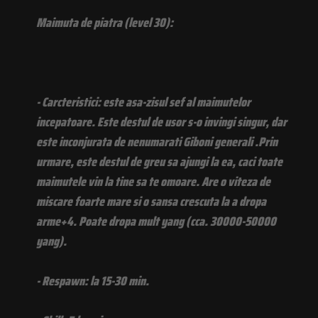
Maimuta de piatra (level 30):
- Carcteristici: este asa-zisul sef al maimutelor
incepatoare. Este destul de usor s-o invingi singur, dar
este inconjurata de nenumarati Giboni generali .Prin
urmare, este destul de greu sa ajungi la ea, caci toate
maimutele vin la tine sa te omoare. Are o viteza de
miscare foarte mare si o sansa crescuta la a dropa
arme+4. Poate dropa mult yang (cca. 30000-50000
yang).
- Respawn: la 15-30 min.