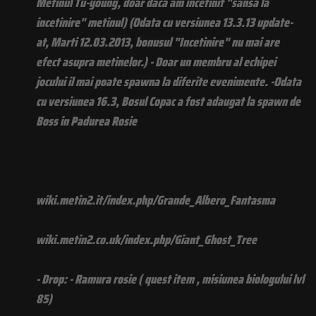
Metinul Tu-young, doar daca am incetinit "sansa la
incetinire" metinul) (Odata cu versiunea 13.3.13 update-
at, Marti 12.03.2013, bonusul "Incetinire" nu mai are
efect asupra metinelor.) - Doar un membru al echipei
jocului il mai poate spawna la diferite evenimente. -Odata
cu versiunea 16.3, Bosul Copac a fost adaugat la spawn de
Boss in Padurea Rosie
wiki.metin2.it/index.php/Grande_Albero_Fantasma
wiki.metin2.co.uk/index.php/Giant_Ghost_Tree
- Drop: - Ramura rosie ( quest item , misiunea biologului lvl
85)