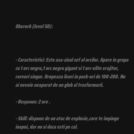
Oberork (level 50):
- Caracteristici: Este asa-zisul sef al orcilor. Apare in grupa
cu 1 orc negru,1 orc negru gigant si 1 orc-elite vrajitor,
rareori singur. Dropeaza licori in pack-uri de 100-200. Nu
ai nevoie neaparat de un glob al trasformarii.
- Respawn: 2 ore .
- Skill: dispune de un atac de explosie,care te impinge
inapoi, dar nu si daca esti pe cal.