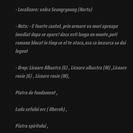
- Localizare: valea Seungryoung (Harta)
- Nota: - E foarte cautat, prin urmare va muri aproape
imediat dupa ce apare! daca esti langa un munte,poti
ramane blocat in timp ce el te ataca,asa ca incearca sa dai
logout
- Drop: Licoare Albastra (G) , Licoare albastra (M) ,Licoare
rosie (G) , Licoare rosie (M),
Piatra de fundament ,
Lada sefului orc ( Oberok) ,
Piatra spiritului ,