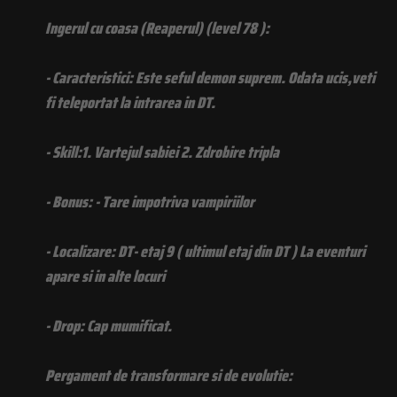
Ingerul cu coasa (Reaperul) (level 78 ):
- Caracteristici: Este seful demon suprem. Odata ucis,veti
fi teleportat la intrarea in DT.
- Skill:1. Vartejul sabiei 2. Zdrobire tripla
- Bonus: - Tare impotriva vampiriilor
- Localizare: DT- etaj 9 ( ultimul etaj din DT ) La eventuri
apare si in alte locuri
- Drop: Cap mumificat.
Pergament de transformare si de evolutie: