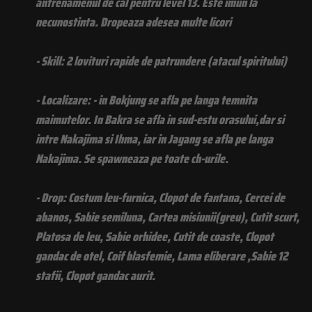
antrenamenul de cal pentru level 13. Este imun la
necunostinta. Dropeaza adesea multe licori
- Skill: 2 lovituri rapide de patrundere (atacul spiritului)
- Localizare: - in Bokjung se afla pe langa temnita
maimutelor. In Bakra se afla in sud-estu orasului,dar si
intre Nakajima si Ihma, iar in Jayang se afla pe langa
Nakajima. Se spawneaza pe toate ch-urile.
- Drop: Costum leu-furnica, Clopot de fantana, Cercei de
abanos, Sabie semiluna, Cartea misiunii(greu), Cutit scurt,
Platosa de leu, Sabie orhidee, Cutit de coaste, Clopot
gandac de otel, Coif blasfemie, Lama eliberare ,Sabie 12
stafii, Clopot gandac aurit.