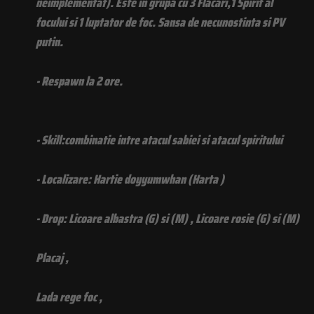
neimplementat). Este in grupa cu 3 Flacari,1 Spirit al
focului si 1 luptator de foc. Sansa de necunostinta si PV
putin.
- Respawn la 2 ore.
- Skill:combinatie intre atacul sabiei si atacul spiritului
- Localizare: Hartie doyyumwhan (Harta )
- Drop: Licoare albastra (G) si (M) , Licoare rosie (G) si (M)
Placaj ,
Lada rege foc ,