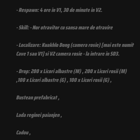
- Respawn: 4 ore in V1, 30 de minute in V2.
- Skill: - Nor otravitor cu sansa mare de otravire
- Localizare: Kuakhlo Dong (camera rosie) [mai este numit
Cave 1 sau V1] si V2 camera rosie - la intrare in SD3.
- Drop: 200 x Licori albastre (M) , 200 x Licori rosii (M)
,100 x Licori albastre (G) , 100 x Licori rosii (G) ,
Bustean prefabricat ,
Lada reginei paianjen ,
Cadou ,