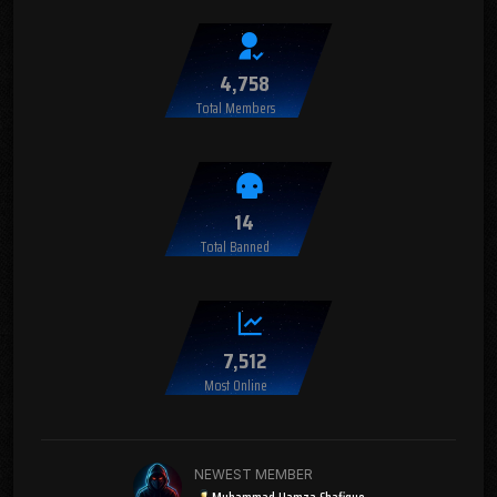
4,758
Total Members
14
Total Banned
7,512
Most Online
NEWEST MEMBER