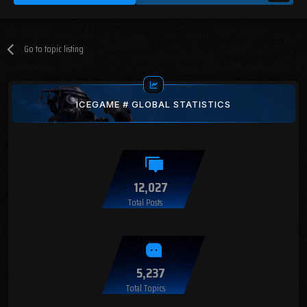
Go to topic listing
ICEGAME # GLOBAL STATISTICS
12,027
Total Posts
5,237
Total Topics