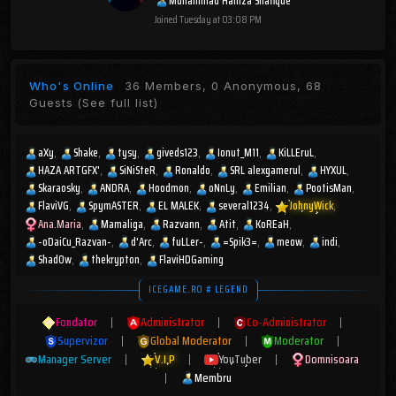
Muhammad Hamza Shafique
Joined
Tuesday at 03:08 PM
Who's Online
36 Members, 0 Anonymous, 68
Guests
(See full list)
aXy
Shake
tysy
giveds123
Ionut_M11
KiLLEruL
HAZA ARTGFX'
SiNiSteR
Ronaldo
SRL alexgamerul
HYXUL
Skaraosky
ANDRA
Hoodmon
oNnLy
Emilian
PootisMan
FlaviVG
SpymASTER
EL MALEK
several1234
JohnyWick
Ana.Maria
Mamaliga
Razvann
Atit
KoREaH
-oDaiCu_Razvan-
d'Arc
fuLLer-
=Spik3=
meow
indi
Shad0w
thekrypton
FlaviHDGaming
ICEGAME.RO # LEGEND
Fondator
|
Administrator
|
Co-Administrator
|
Supervizor
|
Global Moderator
|
Moderator
|
Manager Server
|
V.I.P
|
YouTuber
|
Domnisoara
|
Membru