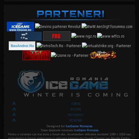
FORUM
AFILIERE
REGULAMENT
RECRUTARI
Designed for
IceGame Romania
Toate drepturile rezelvate
IceGame Romania
Pentru o vizionare cat mai buna a forum-ului, recomandam utilizarea rezolutiei 1280 x 1024 sau
echivalentul in format widescreen si utilizarea browser-ului Google Chrome sau Mozilla Firefox.